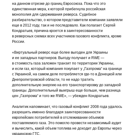
на данном отрезке до границ Евросоюза. Пока что это
единственная мера, к которой прибегнула российская
монополия для сдерживания реверса. Судебное
разбирательство, о котором представители компании заявляли
еще в 2012 году, так и не последовало. Как полагает Сергей
Кондратьев, причина кроется в заинтересованности
в реверсных схемах всех участников газового конфликта, кроме
России.
«Виртуальный реверс еще более выгоден для Украины
и ее западных партнеров. Выгоду получает и RWE —
в стоимость газа заложен транзит по территории Украины,
и если газ, который компания покупает у „Газпрома“ на границе
с Украиной, на самом деле потребляется
где-то
в Донецкой или
Днепропетровской области, то не надо тратить
дополнительную энергию на его транспортировку до западной
границы. Дополнительный выигрыш еще больше, чем разница
цен „Газпрома“ и того же RWE», — убежден Кондратьев.
Аналитик напоминает, что газовый конфликт 2008 года удалось
разрешить именно благодаря заинтересованности
европейских потребителей в отслеживании объемов
поставляемого газа. Это помогло провести независимый аудит
и вычислить, какой объем топлива не доходит до Европы через
украинскую ГТС.