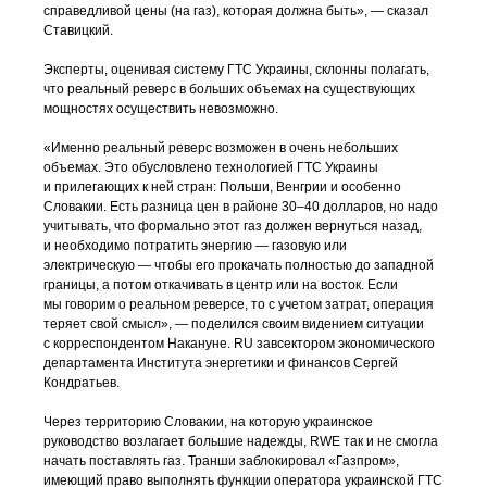
справедливой цены (на газ), которая должна быть», — сказал
Ставицкий.
Эксперты, оценивая систему ГТС Украины, склонны полагать,
что реальный реверс в больших объемах на существующих
мощностях осуществить невозможно.
«Именно реальный реверс возможен в очень небольших
объемах. Это обусловлено технологией ГТС Украины
и прилегающих к ней стран: Польши, Венгрии и особенно
Словакии. Есть разница цен в районе 30–40 долларов, но надо
учитывать, что формально этот газ должен вернуться назад,
и необходимо потратить энергию — газовую или
электрическую — чтобы его прокачать полностью до западной
границы, а потом откачивать в центр или на восток. Если
мы говорим о реальном реверсе, то с учетом затрат, операция
теряет свой смысл», — поделился своим видением ситуации
с корреспондентом Накануне. RU завсектором экономического
департамента Института энергетики и финансов Сергей
Кондратьев.
Через территорию Словакии, на которую украинское
руководство возлагает большие надежды, RWE так и не смогла
начать поставлять газ. Транши заблокировал «Газпром»,
имеющий право выполнять функции оператора украинской ГТС