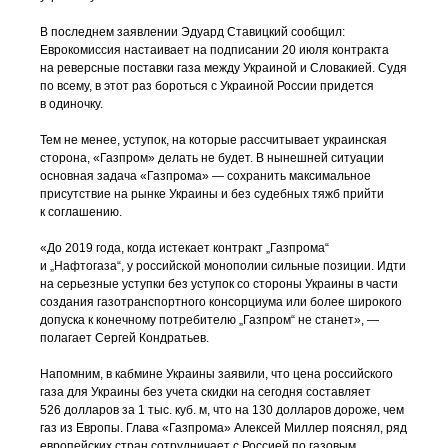
В последнем заявлении Эдуард Ставицкий сообщил:
Еврокомиссия настаивает на подписании 20 июля контракта
на реверсные поставки газа между Украиной и Словакией. Судя
по всему, в этот раз бороться с Украиной России придется
в одиночку.
Тем не менее, уступок, на которые рассчитывает украинская
сторона, «Газпром» делать не будет. В нынешней ситуации
основная задача «Газпрома» — сохранить максимальное
присутствие на рынке Украины и без судебных тяжб прийти
к соглашению.
«До 2019 года, когда истекает контракт „Газпрома“
и „Нафтогаза“, у российской монополии сильные позиции. Идти
на серьезные уступки без уступок со стороны Украины в части
создания газотранспортного консорциума или более широкого
допуска к конечному потребителю „Газпром“ не станет», —
полагает Сергей Кондратьев.
Напомним, в кабмине Украины заявили, что цена российского
газа для Украины без учета скидки на сегодня составляет
526 долларов за 1 тыс. куб. м, что на 130 долларов дороже, чем
газ из Европы. Глава «Газпрома» Алексей Миллер пояснял, ряд
европейских стран сотрудничает с Россией по газовым