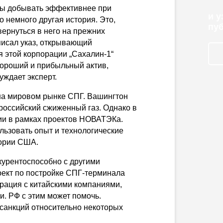
рсы добывать эффективнее при
и 
о немного другая история. Это,
пу
вернуться в него на прежних
писал указ, открывающий
я этой корпорации „Сахалин-1“
хороший и прибыльный актив,
уждает эксперт.
 на мировом рынке СПГ. Вашингтон
российский сжиженный газ. Однако в
ии в рамках проектов НОВАТЭКа.
льзовать опыт и технологические
тории США.
курентоспособно с другими
оект по постройке СПГ-терминала
ерация с китайскими компаниями,
и. РФ с этим может помочь.
я санкций относительно некоторых