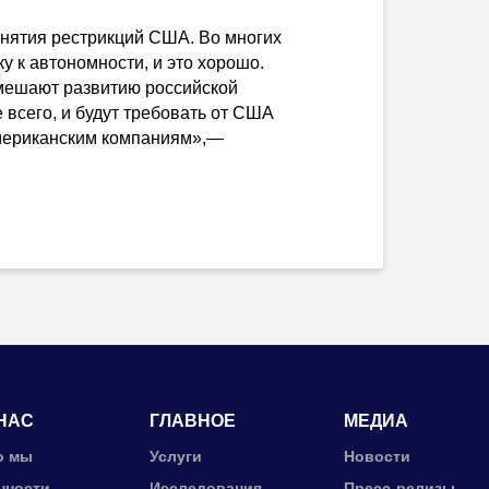
снятия рестрикций США. Во многих
у к автономности, и это хорошо.
 мешают развитию российской
 всего, и будут требовать от США
американским компаниям»,—
НАС
ГЛАВНОЕ
МЕДИА
о мы
Услуги
Новости
нности
Исследования
Пресс-релизы