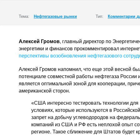
Тема:
Нефтегазовые рынки
Тип:
Комментарии д
Алексей Громов
, главный директор по Энергетич
энергетики и финансов прокомментировал интерне
перспективы возобновления нефтегазового сотруд
Алексей Громов напомнил, что еще этой весной б
потенциале совместной работы нефтегаза России и
является оптимальной зоной для кооперации, причем
американской сторон.
«США интересно тестировать технологии для 
условиях, которые используются в Российско
запрет на добычу углеводородов на федераль
компаний из США и РФ есть неплохой опыт со
регионе. Такое сближение для Штатов будет к