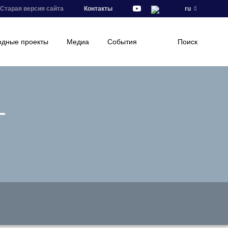
Старая версия сайта
Контакты
ru
дные проекты
Медиа
События
Поиск
—