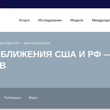
а
Услуги
Исследования
Модели
Междунаро
ния США и РФ — арктический мотив
СБЛИЖЕНИЯ США И РФ 
В
Публикации
Видео