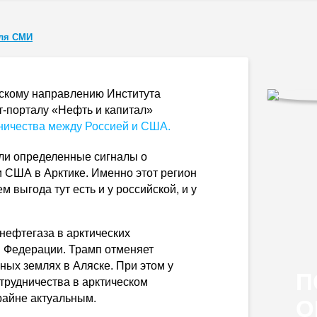
ля СМИ
ескому направлению Института
т-порталу «Нефть и капитал»
ничества между Россией и США.
ыли определенные сигналы о
 США в Арктике. Именно этот регион
 выгода тут есть и у российской, и у
нефтегаза в арктических
й Федерации. Трамп отменяет
ных землях в Аляске. При этом у
П
трудничества в арктическом
райне актуальным.
О