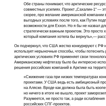
Обе страны понимают, что арктические ресу
совместных усилиях. Проект „Сахалин-1“ — эт
скорее, про желание американской компании 
выгодных условиях после того, как Путин под
возможности для Exxon. Но я бы не назвал дл
стратегически важным проектом. Это просто 
который компания хотела бы вернуть»,— расс
Он подчеркнул, что США жестко конкурируют с РФ
использует нерыночные способы, чтобы потеснить 
арктических условиях РФ применяет свои технолог
Американскому нефтегазу было бы интересно испо
решения российских компаний в Арктике на терри
«Сжижение газа при низких температурах кон
проектами. У США ведь есть амбициозный пр
на Аляске. Вроде как должна была быть кооп
но ничего в итоге не вышло, проект заморозил
Разумеется, не просто так, а ради ослаблени
российских СПГ-проектов.