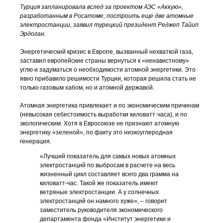
Турция запланировала вслед за проектом АЭС «Аккую»,
разработанным в Росатоме, построить еще две атомные
электростанции, заявил турецкий президент Реджеп Тайип
Эрдоган.
Энергетический кризис в Европе, вызванный нехваткой газа,
заставил европейские страны вернуться к «ненавистному»
углю и задуматься о необходимости атомной энергетики. Это
явно прибавило решимости Турции, которая решила стать не
только газовым хабом, но и атомной державой.
Атомная энергетика привлекает и по экономическим причинам
(невысокая себестоимость выработки киловатт·часа), и по
экологическим. Хотя в Евросоюзе не признают атомную
энергетику «зеленой», по факту это низкоуглеродная
генерация.
«Лучший показатель для самых новых атомных
электростанций по выбросам в расчете на весь
жизненный цикл составляет всего два грамма на
киловатт-час. Такой же показатель имеют
ветряные электростанции. А у солнечных
электростанций он намного хуже», – говорит
заместитель руководителя экономического
департамента фонда «Институт энергетики и