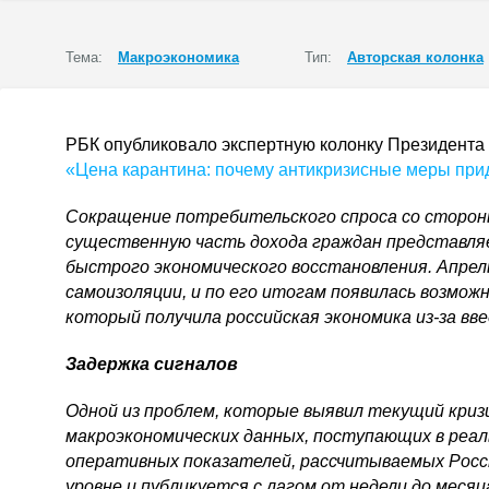
Тема:
Макроэкономика
Тип:
Авторская колонка
РБК опубликовало экспертную колонку Президента
«Цена карантина: почему антикризисные меры при
Сокращение потребительского спроса со сторон
существенную часть дохода граждан представляе
быстрого экономического восстановления. Апре
самоизоляции, и по его итогам появилась возмож
который получила российская экономика
из-за
вве
Задержка сигналов
Одной из проблем, которые выявил текущий кри
макроэкономических данных, поступающих в реал
оперативных показателей, рассчитываемых Рос
уровне и публикуется с лагом от недели до меся