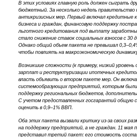
В этих условиях главную роль должен сыграть д
бюджетный. За несколько недель правительство
антикризисных мер. Первый включал кредитные к
бизнеса и граждан, финансовую поддержку постр
льготного кредитования под выплату заработны
стало снижение ставок социальных взносов с 30 д
Однако общий объем пакета не превышал 0,3–0,4
чтобы повлиять на макроэкономическую динамику
Возникшие сложности (к примеру, низкий уровень
зарплат и реструктуризации ипотечных кредитов
власть объявить о втором пакете мер. Он включ
системообразующих предприятий, которым были
поддержку региональных бюджетов, дополнител
С учетом предоставленных госгарантий общую 
оценить в 0,9–1% ВВП.
Оба этих пакета вызвали критику
из-за
своих раз
на поддержку предприятий, а не граждан. 11 мая
представил третий пакет: его стоимость состав