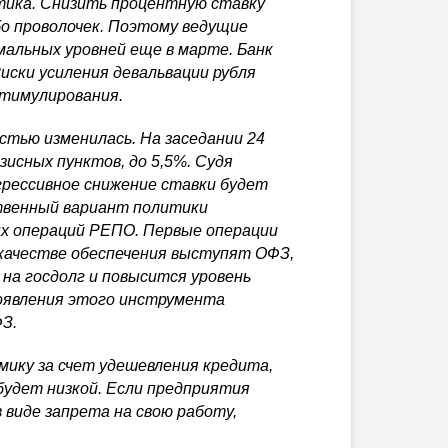
ика. Снизить процентную ставку
бо
проволочек. Поэтому ведущие
альных уровней еще в марте. Банк
иски усиления девальвации рубля
стимулирования.
стью изменилась. На заседании 24
зисных пунктов, до 5,5%. Судя
грессивное снижение ставки будет
ственный вариант политики
ых операций РЕПО. Первые операции
 качестве обеспечения выступят ОФЗ,
на госдолг и повысится уровень
появления этого инструмента
ФЗ.
ику за счет удешевления кредита,
будет низкой. Если предприятия
 виде запрета на свою работу,