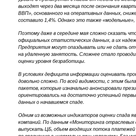
выходят через два месяца после окончания кварт
ВВП», основанного на оперативных данных, сниж
составило 1,4%. Однако это также «модельные»,
Поэтому даже в середине мая сложно сказать
чт
официальных статистических данных, а их надежн
Предприятия могут опаздывать или не сдать о
на удаленную занятость. Сложнее стало проводит
оценки уровня безработицы.
В условиях дефицита информации оценивать про
довольно сложно. По всей видимости, с этим был
пакетов, которые изначально анонсировали през
ориентировались на достаточно успешный первы
данных о начавшемся спаде.
Одним из возможных индикаторов оценки спада я
компаний. По данным «Мониторинга отраслевых 
выпускать ЦБ, объем входящих потока платежей 