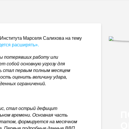
 Института Марселя Салихова на тему
дется расширять».
ы потерявших работу или
т собой основную угрозу для
ль стал первым полным месяцем
ность оценить величину удара,
денных ограничений.
зис, стал острый дефицит
П
ьном времени. Основная часть
статом, формируется на месячном
О
ца. Первые подробные данные ВВП