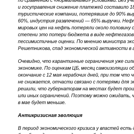
по сравнению с «нормальными» условиями. Без у
и госуправления снижение платежей составило 
туристические компании, потерявшие до 90% выр
60%, индустрия развлечений — 65% выручки. Неф
мировых цен на нефть потеряли около половину с
степени это потери бюджета в виде нефтегазов
пессимистичные оценки. По мнению министра эк
Решетникова, спад экономической активности в 
Очевидно, что карантинные ограничения уже силь
экономике. По оценкам ЦБ, месяц самоизоляции о
окончание с 12 мая нерабочих дней, при том что 
не снижается, отчасти связано с потерями для 
решили, что губернаторам на местах будет про
или иных ограничений. Поэтому можно ожидать,
в мае будет меньше.
Антикризисная эволюция
В период экономического кризиса у властей есть