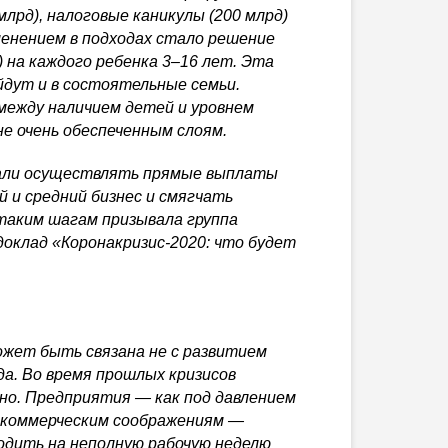
лрд), налоговые каникулы (200 млрд)
енением в подходах стало решение
) на каждого ребенка 3–16 лет. Эта
йдут и в состоятельные семьи.
между наличием детей и уровнем
е очень обеспеченным слоям.
ачали осуществлять прямые выплаты
 и средний бизнес и смягчать
таким шагам призывала группа
доклад «
Коронакризис-2020
: что будет
ожет быть связана не с развитием
да. Во время прошлых кризисов
но. Предприятия — как под давлением
о коммерческим соображениям —
водить на неполную рабочую неделю