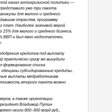
ругой канал антикризисной политики —
 представило уже три пакета
аникулы для малого и среднего
адавшим отраслям, программу
х плат. Наиболее значимой мерой
о 15% для малого и среднего бизнеса.
% ВВП и был явно недостаточен,
.
 одобрения кредитов под выплату
) практически сразу же вынудили
ал формирование списка
 обещаны субсидированные кредиты,
ьные выплаты медработникам.
стоимость второго пакета можно
меров, а также ориентации
 президент Владимир Путин
ляет около 800–900 млрд руб.,