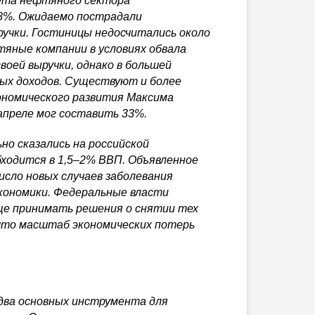
чета нефтяного сектора
18%. Ожидаемо пострадали
учки. Гостиницы недосчитались около
тяные компании в условиях обвала
воей выручки, однако в большей
ых доходов. Существуют и более
ономического развития Максима
апреле мог составить 33%.
но сказались на российской
бходится в 1,5–2% ВВП. Объявленное
число новых случаев заболевания
экономики. Федеральные власти
ще принимать решения о снятии тех
 что масштаб экономических потерь
 два основных инструмента для