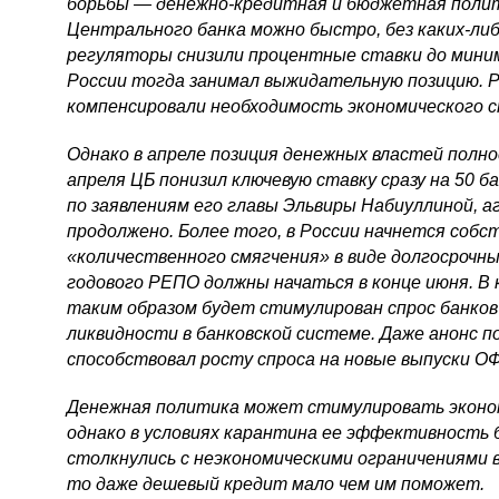
борьбы —
денежно-кредитная
и бюджетная полит
Центрального банка можно быстро, без
каких-ли
регуляторы снизили процентные ставки до миним
России тогда занимал выжидательную позицию. Р
компенсировали необходимость экономического 
Однако в апреле позиция денежных властей полно
апреля ЦБ понизил ключевую ставку сразу на 50 ба
по заявлениям его главы Эльвиры Набиуллиной, а
продолжено. Более того, в России начнется соб
«количественного смягчения» в виде долгосрочн
годового РЕПО должны начаться в конце июня. В
таким образом будет стимулирован спрос банков 
ликвидности в банковской системе. Даже анонс 
способствовал росту спроса на новые выпуски О
Денежная политика может стимулировать эконом
однако в условиях карантина ее эффективность 
столкнулись с неэкономическими ограничениями в
то даже дешевый кредит мало чем им поможет.