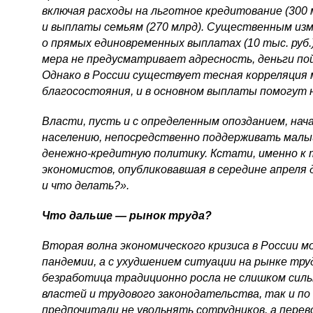
включая расходы на льготное кредитование (300 м
и выплаты семьям (270 млрд). Существенным изм
о прямых единовременных выплатах (10 тыс. руб.
мера не предусматривает адресность, деньги по
Однако в России существует тесная корреляция 
благосостояния, и в основном выплаты помогут н
Власти, пусть и с определенным опозданием, н
населению, непосредственно поддерживать малый
денежно-кредитную
политику. Кстати, именно к 
экономистов, опубликовавшая в середине апреля 
и что делать?».
Что дальше — рынок труда?
Вторая волна экономического кризиса в России м
пандемии, а с ухудшением ситуации на рынке тру
безработица традиционно росла не слишком силь
властей и трудового законодательства, так и п
предпочитали не увольнять сотрудников, а пере