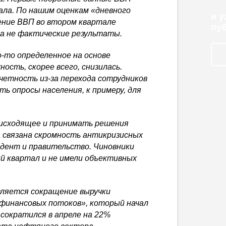
ала. По нашим оценкам «дневного
и 
ение ВВП во втором квартале
пу
 а не фактические результаты.
о-то
определенное на основе
ость, скорее всего, снизилась.
тчетность
из-за
перехода сотрудников
ь опросы населения, к примеру, для
исходящее и принимать решения
а связана скромность антикризисных
идент и правительство. Чиновники
й квартал и не имели объективных
вляется сокращение выручки
финансовых потоков», который начал
сократился в апреле на 22%