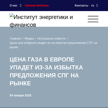
О нас
Премия Фейгина
Контакты
ru
Главная
Медиа
Актуальные новости
Цена газа в Европе упадет из-за избытка предложения СПГ на
рынке
ЦЕНА ГАЗА В ЕВРОПЕ
УПАДЕТ ИЗ-ЗА ИЗБЫТКА
ПРЕДЛОЖЕНИЯ СПГ НА
РЫНКЕ
04 января 2026