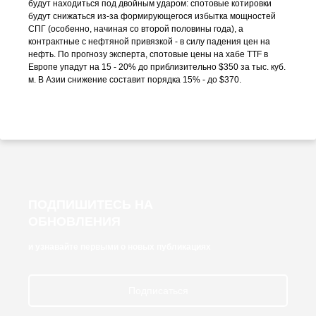
будут находиться под двойным ударом: спотовые котировки
будут снижаться из-за формирующегося избытка мощностей
СПГ (особенно, начиная со второй половины года), а
контрактные с нефтяной привязкой - в силу падения цен на
нефть. По прогнозу эксперта, спотовые цены на хабе TTF в
Европе упадут на 15 - 20% до приблизительно $350 за тыс. куб.
м. В Азии снижение составит порядка 15% - до $370.
ПОДПИШИТЕСЬ НА
ОБНОВЛЕНИЯ
и узнавайте первыми о новых публикациях
Подписаться