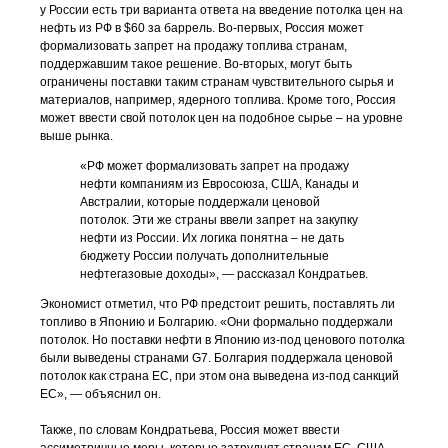
у России есть три варианта ответа на введение потолка цен на
нефть из РФ в $60 за баррель. Во-первых, Россия может
формализовать запрет на продажу топлива странам,
поддержавшим такое решение. Во-вторых, могут быть
ограничены поставки таким странам чувствительного сырья и
материалов, например, ядерного топлива. Кроме того, Россия
может ввести свой потолок цен на подобное сырье – на уровне
выше рынка.
«РФ может формализовать запрет на продажу
нефти компаниям из Евросоюза, США, Канады и
Австралии, которые поддержали ценовой
потолок. Эти же страны ввели запрет на закупку
нефти из России. Их логика понятна – не дать
бюджету России получать дополнительные
нефтегазовые доходы», — рассказал Кондратьев.
Экономист отметил, что РФ предстоит решить, поставлять ли
топливо в Японию и Болгарию. «Они формально поддержали
потолок. Но поставки нефти в Японию из-под ценового потолка
были выведены странами G7. Болгария поддержала ценовой
потолок как страна ЕС, при этом она выведена из-под санкций
ЕС», — объяснил он.
Также, по словам Кондратьева, Россия может ввести