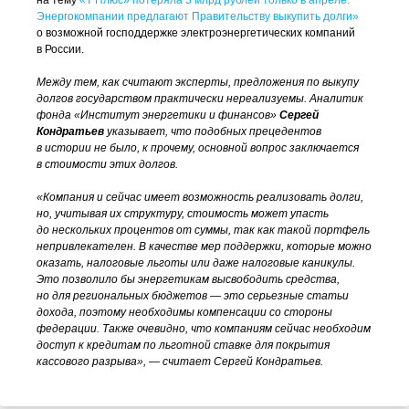
на тему
«Т Плюс» потеряла 3 млрд рублей только в апреле.
Энергокомпании предлагают Правительству выкупить долги»
о возможной господдержке электроэнергетических компаний
в России.
Между тем, как считают эксперты, предложения по выкупу
долгов государством практически нереализуемы. Аналитик
фонда «Институт энергетики и финансов»
Сергей
Кондратьев
указывает, что подобных прецедентов
в истории не было, к прочему, основной вопрос заключается
в стоимости этих долгов.
«Компания и сейчас имеет возможность реализовать долги,
но, учитывая их структуру, стоимость может упасть
до нескольких процентов от суммы, так как такой портфель
непривлекателен. В качестве мер поддержки, которые можно
оказать, налоговые льготы или даже налоговые каникулы.
Это позволило бы энергетикам высвободить средства,
но для региональных бюджетов — это серьезные статьи
дохода, поэтому необходимы компенсации со стороны
федерации. Также очевидно, что компаниям сейчас необходим
доступ к кредитам по льготной ставке для покрытия
кассового разрыва», — считает Сергей Кондратьев.