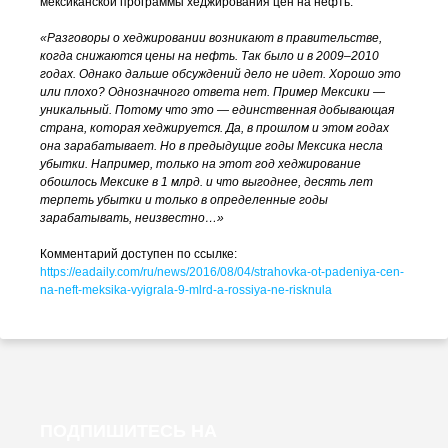
мексиканской программы хеджирования цен на нефть:
«Разговоры о хеджировании возникают в правительстве,
когда снижаются цены на нефть. Так было и в 2009–2010
годах. Однако дальше обсуждений дело не идет. Хорошо это
или плохо? Однозначного ответа нет. Пример Мексики —
уникальный. Потому что это — единственная добывающая
страна, которая хеджируется. Да, в прошлом и этом годах
она зарабатывает. Но в предыдущие годы Мексика несла
убытки. Например, только на этот год хеджирование
обошлось Мексике в 1 млрд. и что выгоднее, десять лет
терпеть убытки и только в определенные годы
зарабатывать, неизвестно…»
Комментарий доступен по ссылке:
https://eadaily.com/ru/news/2016/08/04/strahovka-ot-padeniya-cen-
na-neft-meksika-vyigrala-9-mlrd-a-
rossiya-ne-risknula
ПОДПИШИТЕСЬ НА