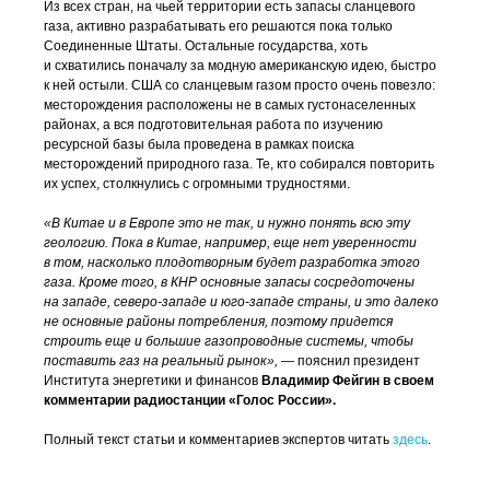
Из всех стран, на чьей территории есть запасы сланцевого
газа, активно разрабатывать его решаются пока только
Соединенные Штаты. Остальные государства, хоть
и схватились поначалу за модную американскую идею, быстро
к ней остыли. США со сланцевым газом просто очень повезло:
месторождения расположены не в самых густонаселенных
районах, а вся подготовительная работа по изучению
ресурсной базы была проведена в рамках поиска
месторождений природного газа. Те, кто собирался повторить
их успех, столкнулись с огромными трудностями.
«В Китае и в Европе это не так, и нужно понять всю эту
геологию. Пока в Китае, например, еще нет уверенности
в том, насколько плодотворным будет разработка этого
газа. Кроме того, в КНР основные запасы сосредоточены
на западе,
северо-западе
и
юго-западе
страны, и это далеко
не основные районы потребления, поэтому придется
строить еще и большие газопроводные системы, чтобы
поставить газ на реальный рынок»,
— пояснил президент
Института энергетики и финансов
Владимир Фейгин в своем
комментарии радиостанции «Голос России».
Полный текст статьи и комментариев экспертов читать
здесь
.