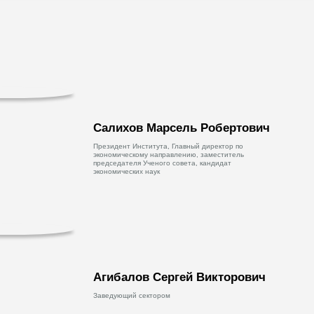
Салихов Марсель Робертович
Президент Института, Главный директор по
экономическому направлению, заместитель
председателя Ученого совета, кандидат
экономических наук
Агибалов Сергей Викторович
Заведующий сектором