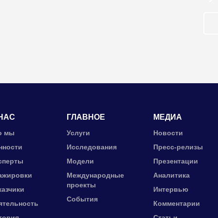
НАС
ГЛАВНОЕ
МЕДИА
о мы
Услуги
Новости
нности
Исследования
Пресс-релизы
сперты
Модели
Презентации
ажировки
Международные
Аналитика
проекты
казчики
Интервью
События
ятельность
Комментарии
тория
Статьи