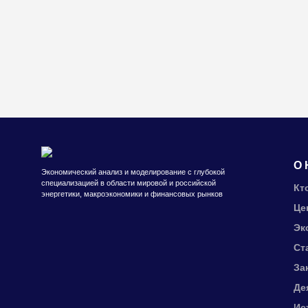
О 
Экономический анализ и моделирование с глубокой
специализацией в области мировой и российской
Кт
энергетики, макроэкономики и финансовых рынков
Це
Эк
Ст
За
Де
Ис