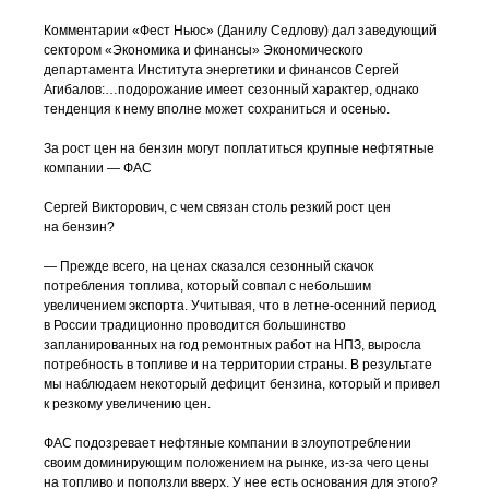
Комментарии «Фест Ньюс» (Данилу Седлову) дал заведующий
сектором «Экономика и финансы» Экономического
департамента Института энергетики и финансов Сергей
Агибалов:…подорожание имеет сезонный характер, однако
тенденция к нему вполне может сохраниться и осенью.
За рост цен на бензин могут поплатиться крупные нефтятные
компании — ФАС
Сергей Викторович, с чем связан столь резкий рост цен
на бензин?
— Прежде всего, на ценах сказался сезонный скачок
потребления топлива, который совпал с небольшим
увеличением экспорта. Учитывая, что в
летне-осенний
период
в России традиционно проводится большинство
запланированных на год ремонтных работ на НПЗ, выросла
потребность в топливе и на территории страны. В результате
мы наблюдаем некоторый дефицит бензина, который и привел
к резкому увеличению цен.
ФАС подозревает нефтяные компании в злоупотреблении
своим доминирующим положением на рынке,
из-за
чего цены
на топливо и поползли вверх. У нее есть основания для этого?