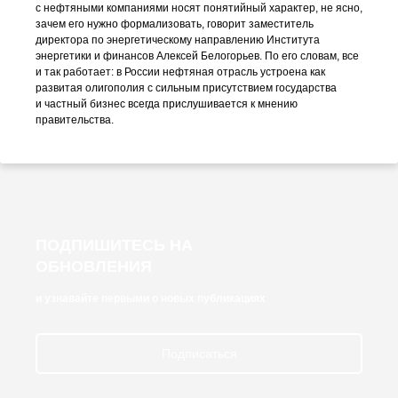
с нефтяными компаниями носят понятийный характер, не ясно,
зачем его нужно формализовать, говорит заместитель
директора по энергетическому направлению Института
энергетики и финансов Алексей Белогорьев. По его словам, все
и так работает: в России нефтяная отрасль устроена как
развитая олигополия с сильным присутствием государства
и частный бизнес всегда прислушивается к мнению
правительства.
ПОДПИШИТЕСЬ НА
ОБНОВЛЕНИЯ
и узнавайте первыми о новых публикациях
Подписаться