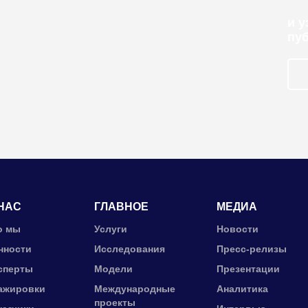
и 
пу
НАС
ГЛАВНОЕ
МЕДИА
о мы
Услуги
Новости
нности
Исследования
Пресс-релизы
сперты
Модели
Презентации
ажировки
Международные
Аналитика
проекты