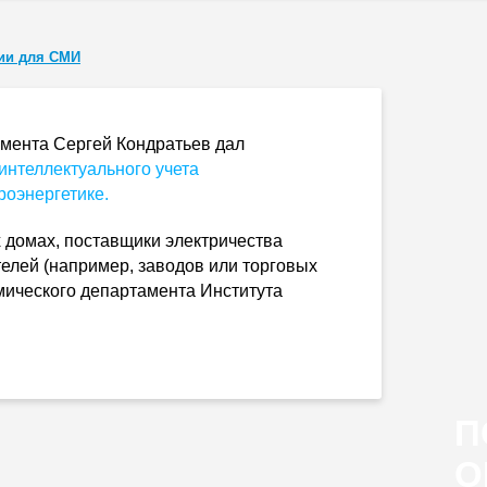
ии для СМИ
амента Сергей Кондратьев дал
 интеллектуального учета
роэнергетике.
х домах, поставщики электричества
телей (например, заводов или торговых
омического департамента Института
П
О