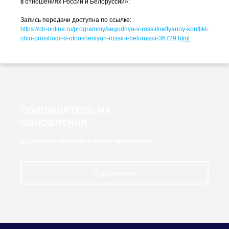
в отношениях России и Белоруссии»:
Запись передачи доступна по ссылке:
https://
otr-online
.ru/programmy/
segodnya-v-rossii
/neftyanoy-konflikt-
chto-proishodit-v-otnosheniyah-rossii-
i-belorussii-36729
.
html
ПОДПИШИТЕСЬ НА
ОБНОВЛЕНИЯ
и узнавайте первыми о новых публикациях
Подписаться