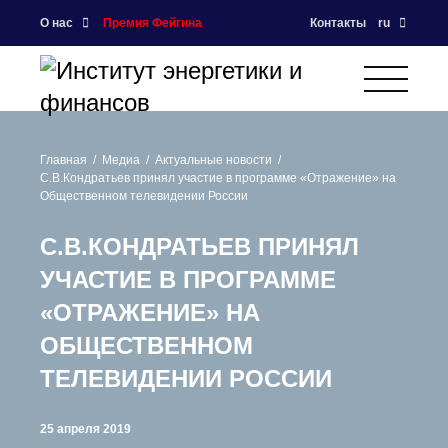
О нас
Премия Фейгина
Контакты
ru
Главная
Медиа
Актуальные новости
С.В.Кондратьев принял участие в программе «Отражение» на
Общественном телевидении России
С.В.КОНДРАТЬЕВ ПРИНЯЛ
УЧАСТИЕ В ПРОГРАММЕ
«ОТРАЖЕНИЕ» НА
ОБЩЕСТВЕННОМ
ТЕЛЕВИДЕНИИ РОССИИ
25 апреля 2019