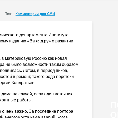
Тип:
Комментарии для СМИ
мического департамента Института
ному изданию «Взгляд.ру» о развитии
 в материковую Россию как новая
ера не было возможности таким образом
появилась. Летом, в период пиков,
остей в ремонт, такого рода перетоки
ергей Кондратьев.
дима на случай, если один источник
емонтные работы.
П
о очень важно. За последние полтора
О
ий энергомоста
из-за
аварий, когда