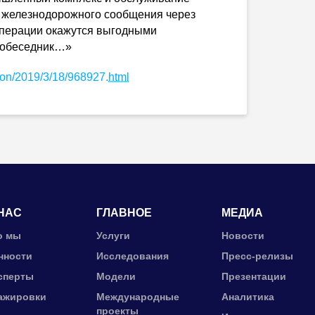
 железнодорожного сообщения через
перации окажутся выгодными
 собеседник…»
tion/2019/3/18/968927.
html
НАС
ГЛАВНОЕ
МЕДИА
о мы
Услуги
Новости
нности
Исследования
Пресс-релизы
сперты
Модели
Презентации
ажировки
Международные
Аналитика
проекты