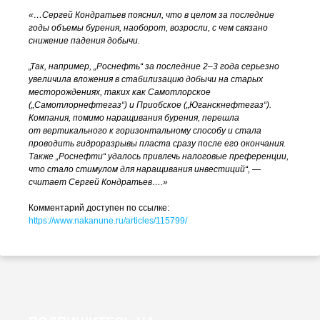
«…Сергей Кондратьев пояснил, что в целом за последние
годы объемы бурения, наоборот, возросли, с чем связано
снижение падения добычи.
„Так, например, „Роснефть“ за последние 2–3 года серьезно
увеличила вложения в стабилизацию добычи на старых
месторождениях, таких как Самотлорское
(„Самотлорнефтегаз“) и Приобское („Юганскнефтегаз“).
Компания, помимо наращивания бурения, перешла
от вертикального к горизонтальному способу и стала
проводить гидроразрывы пласта сразу после его окончания.
Также „Роснефти“ удалось привлечь налоговые преференции,
что стало стимулом для наращивания инвестиций“, —
считает Сергей Кондратьев….»
Комментарий доступен по ссылке:
https://www.nakanune.ru/articles/115799/