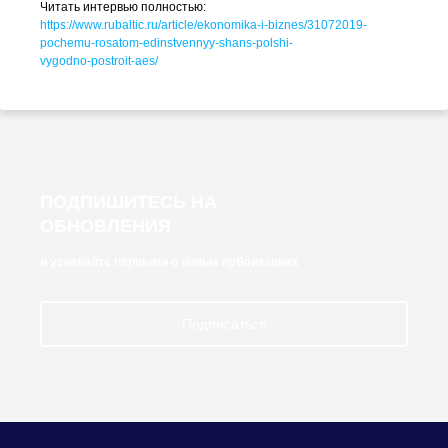
Читать интервью полностью:
https://www.rubaltic.ru/article/
ekonomika-i-biznes
/31072019-
pochemu-rosatom-edinstvennyy-shans-polshi-
vygodno-postroit-aes
/
ПОДПИШИТЕСЬ НА
ОБНОВЛЕНИЯ
и узнавайте первыми о новых публикациях
Подписаться