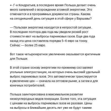
«-
Г-н
Кондратьев, в последнее время Польша делает очень
много заявлений о возрождении атомной энергетики. Это
отмечается и в программных документах страны. Какова
на сегодняшний день ситуация в этой сфере у Варшавы?
— Польская энергетика находится в непростой ситуации.
В последние
полтора-два
года мы увидели резкий рост
стоимости квот на выбросы парниковых газов. Еще два года
назад эта цена составляла порядка 5–6 евро за тонну.
Сейчас — более 25 евро.
Вот такое четырехкратное увеличение оказывается критичным
для Польши.
В этой стране основу энергетики
по-прежнему
составляют
угольные электростанции, на которых очень высокий удельный
выброс парниковых газов. Это автоматически транслируется
в увеличение цен — сначала на оптовом рынке, а затем и для
конечных потребителей.
Польша заинтересована в максимальном развитии
низкоуглеродных видов генерации. Более того, эта ситуация
с ценами на выбросы парниковых газов не разовая. Цены
на выбросы в ближайшие десять лет уже не будут такими