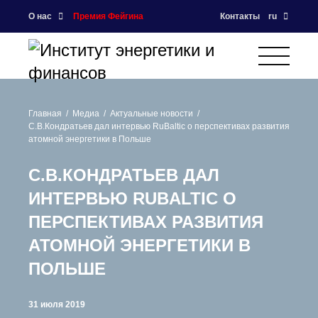
О нас
Премия Фейгина
Контакты
ru
Главная
Медиа
Актуальные новости
С.В.Кондратьев дал интервью RuBaltic о перспективах развития
атомной энергетики в Польше
С.В.КОНДРАТЬЕВ ДАЛ
ИНТЕРВЬЮ RUBALTIC О
ПЕРСПЕКТИВАХ РАЗВИТИЯ
АТОМНОЙ ЭНЕРГЕТИКИ В
ПОЛЬШЕ
31 июля 2019