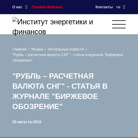
О нас
Премия Фейгина
Контакты
ru
Главная
Медиа
Актуальные новости
"Рубль – расчетная валюта СНГ" - статья в журнале "Биржевое
обозрение"
"РУБЛЬ – РАСЧЕТНАЯ
ВАЛЮТА СНГ" - СТАТЬЯ В
ЖУРНАЛЕ "БИРЖЕВОЕ
ОБОЗРЕНИЕ"
20 августа 2010