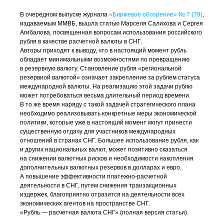
В очередном выпуске журнала
«Биржевое обозрение» № 7 (79)
,
издаваемым ММВБ, вышла статью Марселя Салихова и Сергея
Агибалова, посвященная вопросам использования российского
рубля в качестве расчетной валюты в СНГ.
Авторы приходят к выводу, что в настоящий момент рубль
обладает минимальными возможностями по превращению
в резервную валюту. Становление рубля «региональной
резервной валютой» означает закрепление за рублем статуса
международной валюты. На реализацию этой задачи рублю
может потребоваться весьма длительный период времени.
В то же время наряду с такой задачей стратегического плана
необходимо реализовывать конкретные меры экономической
политики, которые уже в настоящий момент могут принести
существенную отдачу для участников международных
отношений в странах СНГ. Большее использование рубля, как
и других национальных валют, может позитивно сказаться
на снижении валютных рисков и необходимости накопления
дополнительных валютных резервов в долларах и евро.
А повышение эффективности
платежно-расчетной
деятельности в СНГ, путем снижения транзакционных
издержек, благоприятно отразится на деятельности всех
экономических агентов на пространстве СНГ.
«Рубль — расчетная валюта СНГ» (полная версия статьи).