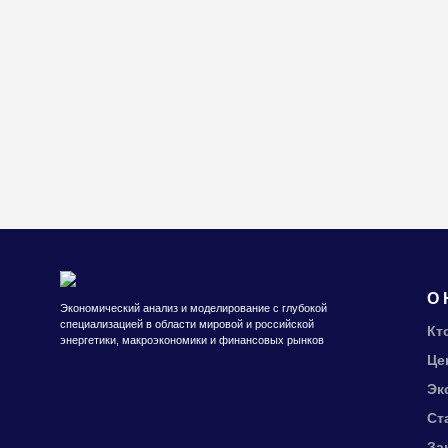
О 
Экономический анализ и моделирование с глубокой
специализацией в области мировой и российской
Кт
энергетики, макроэкономики и финансовых рынков
Це
Эк
Ст
За