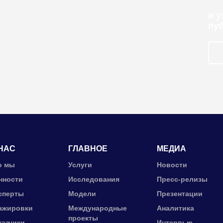
и 
пу
НАС
ГЛАВНОЕ
МЕДИА
о мы
Услуги
Новости
нности
Исследования
Пресс-релизы
сперты
Модели
Презентации
ажировки
Международные
Аналитика
проекты
казчики
Интервью