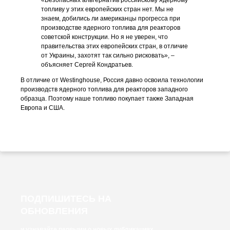
«Безопасных альтернатив российскому ядерному
топливу у этих европейских стран нет. Мы не
знаем, добились ли американцы прогресса при
производстве ядерного топлива для реакторов
советской конструкции. Но я не уверен, что
правительства этих европейских стран, в отличие
от Украины, захотят так сильно рисковать», –
объясняет Сергей Кондратьев.
В отличие от Westinghouse, Россия давно освоила технологии
производств ядерного топлива для реакторов западного
образца. Поэтому наше топливо покупает также Западная
Европа и США.
ПОДПИШИТЕСЬ НА
ОБНОВЛЕНИЯ
и узнавайте первыми о новых публикациях