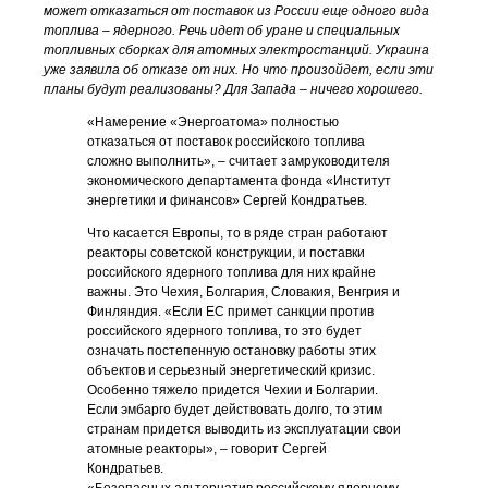
может отказаться от поставок из России еще одного вида
топлива – ядерного. Речь идет об уране и специальных
топливных сборках для атомных электростанций. Украина
уже заявила об отказе от них. Но что произойдет, если эти
планы будут реализованы? Для Запада – ничего хорошего.
«Намерение «Энергоатома» полностью
отказаться от поставок российского топлива
сложно выполнить», – считает замруководителя
экономического департамента фонда «Институт
энергетики и финансов» Сергей Кондратьев.
Что касается Европы, то в ряде стран работают
реакторы советской конструкции, и поставки
российского ядерного топлива для них крайне
важны. Это Чехия, Болгария, Словакия, Венгрия и
Финляндия. «Если ЕС примет санкции против
российского ядерного топлива, то это будет
означать постепенную остановку работы этих
объектов и серьезный энергетический кризис.
Особенно тяжело придется Чехии и Болгарии.
Если эмбарго будет действовать долго, то этим
странам придется выводить из эксплуатации свои
атомные реакторы», – говорит Сергей
Кондратьев.