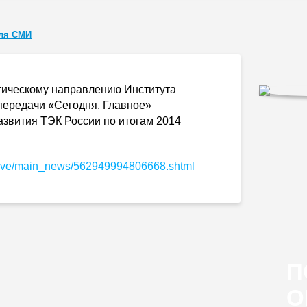
ля СМИ
етическому направлению Института
передачи «Сегодня. Главное»
азвития ТЭК России по итогам 2014
archive/main_news/562949994806668.shtml
П
О