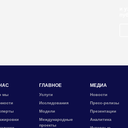
и 
пу
НАС
ГЛАВНОЕ
МЕДИА
о мы
Услуги
Новости
нности
Исследования
Пресс-релизы
сперты
Модели
Презентации
ажировки
Международные
Аналитика
проекты
казчики
Интервью