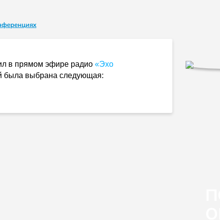
нференциях
л в прямом эфире радио
«Эхо
ой была выбрана следующая:
П
О