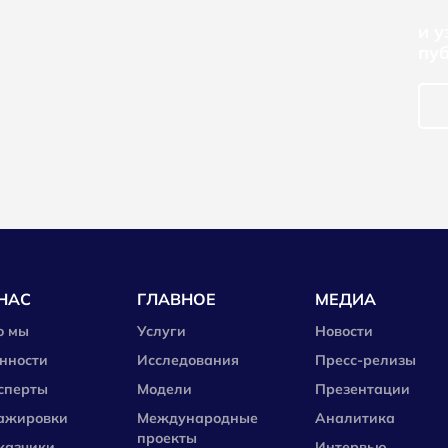
и 
пу
НАС
ГЛАВНОЕ
МЕДИА
о мы
Услуги
Новости
нности
Исследования
Пресс-релизы
сперты
Модели
Презентации
ажировки
Международные
Аналитика
проекты
казчики
Интервью