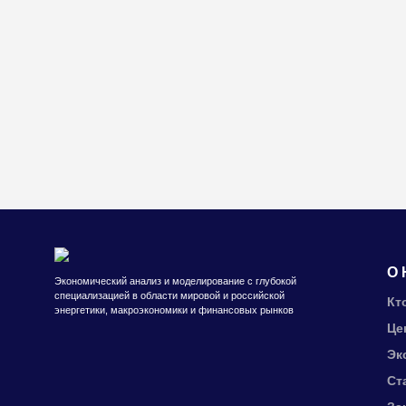
О 
Экономический анализ и моделирование с глубокой
специализацией в области мировой и российской
Кт
энергетики, макроэкономики и финансовых рынков
Це
Эк
Ст