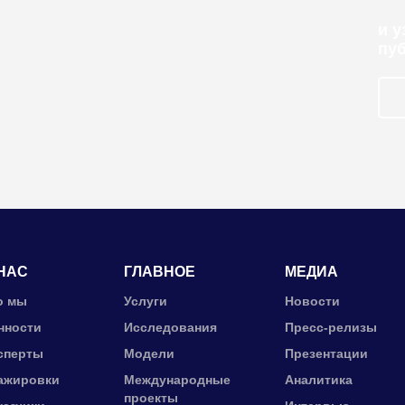
и 
пу
НАС
ГЛАВНОЕ
МЕДИА
о мы
Услуги
Новости
нности
Исследования
Пресс-релизы
сперты
Модели
Презентации
ажировки
Международные
Аналитика
проекты