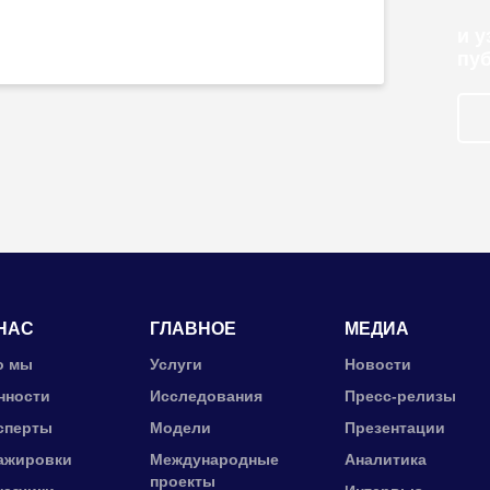
и 
пу
НАС
ГЛАВНОЕ
МЕДИА
о мы
Услуги
Новости
нности
Исследования
Пресс-релизы
сперты
Модели
Презентации
ажировки
Международные
Аналитика
проекты