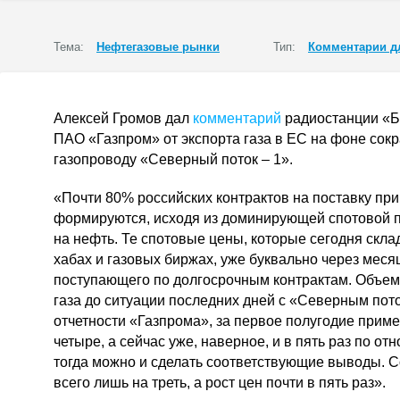
Тема:
Нефтегазовые рынки
Тип:
Комментарии д
Алексей Громов дал
комментарий
радиостанции «Б
ПАО «Газпром» от экспорта газа в ЕС на фоне сок
газопроводу «Северный поток – 1».
«Почти 80% российских контрактов на поставку при
формируются, исходя из доминирующей спотовой п
на нефть. Те спотовые цены, которые сегодня скл
хабах и газовых биржах, уже буквально через месяц
поступающего по долгосрочным контрактам. Объем
газа до ситуации последних дней с «Северным пот
отчетности «Газпрома», за первое полугодие пример
четыре, а сейчас уже, наверное, и в пять раз по о
тогда можно и сделать соответствующие выводы. 
всего лишь на треть, а рост цен почти в пять раз».