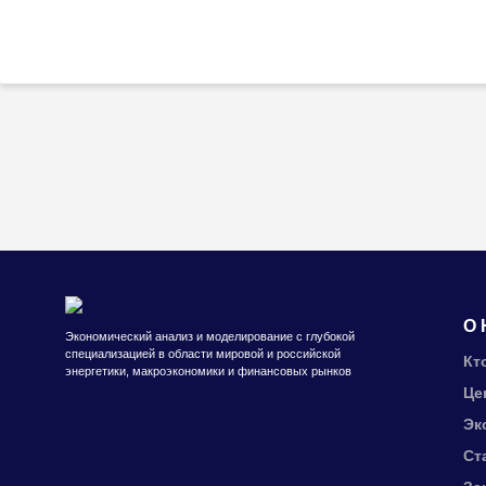
О 
Экономический анализ и моделирование с глубокой
специализацией в области мировой и российской
Кт
энергетики, макроэкономики и финансовых рынков
Це
Эк
Ст