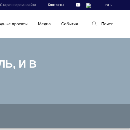
Старая версия сайта
Контакты
ru
дные проекты
Медиа
События
Поиск
Ь, И В
Ь