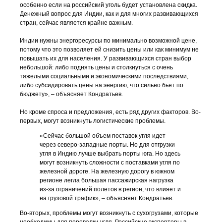
особенно если на российский уголь будет установлена скидка.
Денежный вопрос для Индии, как и для многих развивающихся
стран, сейчас является крайне важным.
Индии нужны энергоресурсы по минимально возможной цене,
потому что это позволяет ей снизить цены или как минимум не
повышать их для населения. У развивающихся стран выбор
небольшой: либо поднять цены и столкнуться с очень
тяжелыми социальными и экономическими последствиями,
либо субсидировать цены на энергию, что сильно бьет по
бюджету», – объясняет Кондратьев.
Но кроме спроса и предложения, есть ряд других факторов. Во-
первых, могут возникнуть логистические проблемы.
«Сейчас большой объем поставок угля идет
через северо-западные порты. Но для отгрузки
угля в Индию лучше выбрать порты юга. Но здесь
могут возникнуть сложности с поставками угля по
железной дороге. На железную дорогу в южном
регионе легла большая пассажирская нагрузка
из-за ограничений полетов в регион, что влияет и
на грузовой трафик», – объясняет Кондратьев.
Во-вторых, проблемы могут возникнуть с сухогрузами, которые