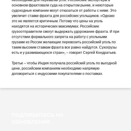
необходимы для перевалки угля. Российские экспортеры в
основном фрахтовали суда на открытом рынке, и некоторые
судоходные компании могут отказаться от работы с ними. Это
увеличит ставки фрахта для российских угольщиков. «Однако
это не является критичным. Потому что цены на уголь
находятся на исторических максимумах. Российские
грузоотправители смогут выдержать удорожание фрахта. И при
отсутствии формального запрета на работу с угольными
грузами из России желающие перевозить российский уголь по
таким высоким ставкам фрахта все равно найдутся. Сухогрузы
есть и у развивающихся стран», – говорит Сергей Кондратьев.
Третье – чтобы Индия получала российский уголь по выгодной
цене, российским компаниям необходимо напрямую
договориться с индусскими покупателями о поставках.
ПОДПИШИТЕСЬ НА
ОБНОВЛЕНИЯ