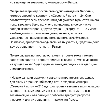
но в принципе возможно», — подчеркнул Рыков.
Он привел в пример российское судно «Академик Черский»,
которое способно достроить «Северный поток — 2». Оно
соответствует всем требованиям для участия в работах, на его
использование было получено принципиальное согласие
западных партнеров. «Другое судно — „Фортуна“ — не имеет
необходимой системы позиционирования, но может
удерживаться на месте при помощи немецких буксиров.
Возможно, придется обходиться без их участия, будет найдено
другое решение», — отметил Рыков.
По его словам, полностью остановить проект может только
запрет на работы в территориальных водах. «Думаю, до этого
не дойдет — это будет крупный международный скандал», —
отметил эксперт.
«Новые санкции окажутся серьезным препятствием, однако
для любых ограничений всегда есть обходные маневры.
„Северный поток — 2“ будет достроен и введен в эксплуатацию.
Вопрос — какими силами и в какое время, потому что все
возникающие
из-за
санкций проблемы требуют ресурсов
и времени для их решения», — заключил Рыков.