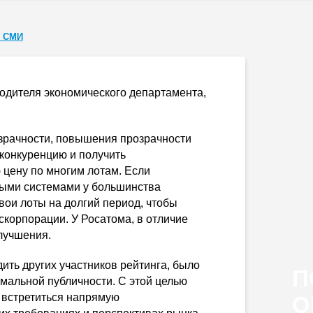
я СМИ
водителя экономического департамента,
озрачности, повышения прозрачности
 конкуренцию и получить
цену по многим лотам. Если
ными системами у большинства
свои лоты на долгий период, чтобы
скорпорации. У Росатома, в отличие
улучшения.
ить других участников рейтинга, было
П
имальной публичности. С этой целью
т встретиться напрямую
О