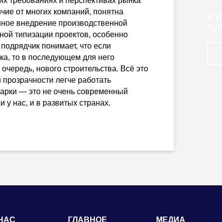
оих требованиях и перспективах рынка
личие от многих компаний, понятна
и 
ешное внедрение производственной
пу
ной типизации проектов, особенно
 подрядчик понимает, что если
ка, то в последующем для него
 очередь, нового строительства. Всё это
 прозрачности легче работать
рмарки — это не очень современный
и у нас, и в развитых странах.
НАС
ГЛАВНОЕ
МЕДИА