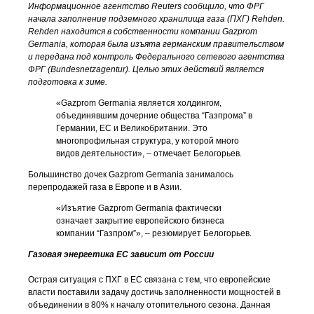
Информационное агентство Reuters сообщило, что ФРГ
начала заполнение подземного хранилища газа (ПХГ) Rehden.
Rehden находится в собственности компании Gazprom
Germania, которая была изъята германским правительством
и передана под контроль Федерального сетевого агентства
ФРГ (Bundesnetzagentur). Целью этих действий является
подготовка к зиме.
«Gazprom Germania является холдингом,
объединявшим дочерние общества “Газпрома” в
Германии, ЕС и Великобритании. Это
многопрофильная структура, у которой много
видов деятельности», – отмечает Белогорьев.
Большинство дочек Gazprom Germania занималось
перепродажей газа в Европе и в Азии.
«Изъятие Gazprom Germania фактически
означает закрытие европейского бизнеса
компании “Газпром”», – резюмирует Белогорьев.
Газовая энергетика ЕС зависит от России
Острая ситуация с ПХГ в ЕС связана с тем, что европейские
власти поставили задачу достичь заполненности мощностей в
объединении в 80% к началу отопительного сезона. Данная