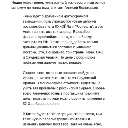
Индия может переключиться на ближневосточный рынок
минимум до конца года, считает Алексей Белогорьев:
«Речь идет о временном краткосрочном
замещении, пока утрясаются новые цепочки
поставок без учета ЛУКОЙЛа и "Роснефти", а это
может занять два-три месяца. В декабре-
феврале произойдет просадка по объему
экспорта из РФ. В этот период действительно
должны увеличиться поставки с Ближнего
Востока. Это, в общем-то, три страны: Ирак, ОАЭ
и Саудовская Аравия. По цене с российской
нефтью конкурирует только первая.
Скорее всего, основные поставки пойдут из
Ирака, но, может быть, что-то из Саудовской
Аравии. В любом случае стоимость будет выше,
учитывая проблемы с российским сырьем. Скорее
всего, ближневосточные поставщики поднимут
цены, поэтому потери можно оценить примерно в
$2-3 за баррель точно.
В Китае будет та же ситуация, скорее всего, там
тоже нужно пересматривать контракты и
изменять цепочки поставок. Пока не очень ясно,