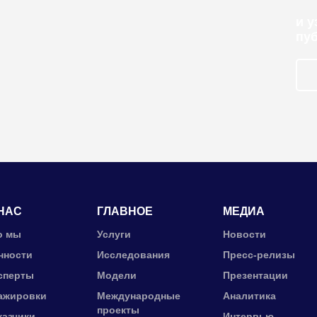
и 
пу
НАС
ГЛАВНОЕ
МЕДИА
о мы
Услуги
Новости
нности
Исследования
Пресс-релизы
сперты
Модели
Презентации
ажировки
Международные
Аналитика
проекты
казчики
Интервью