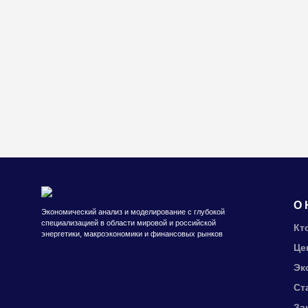
О 
Экономический анализ и моделирование с глубокой
специализацией в области мировой и российской
Кт
энергетики, макроэкономики и финансовых рынков
Це
Эк
Ст
За