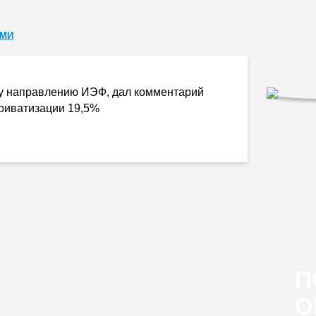
СМИ
му направлению ИЭФ, дал комментарий
приватизации 19,5%
П
О