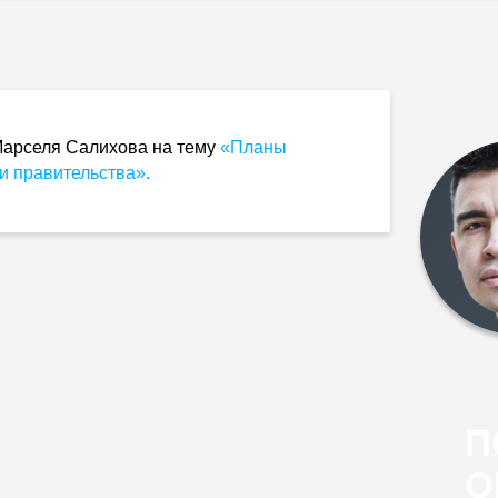
Марселя Салихова на тему
«Планы
и правительства».
П
О