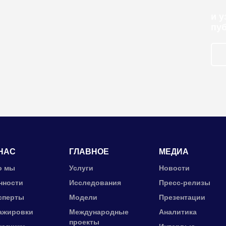
и 
пу
НАС
ГЛАВНОЕ
МЕДИА
о мы
Услуги
Новости
нности
Исследования
Пресс-релизы
сперты
Модели
Презентации
ажировки
Международные
Аналитика
проекты