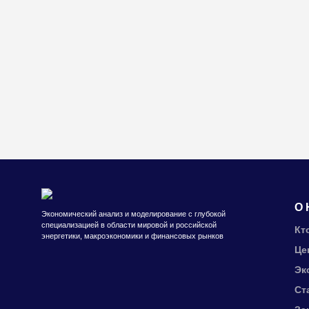
О 
Экономический анализ и моделирование с глубокой
специализацией в области мировой и российской
Кт
энергетики, макроэкономики и финансовых рынков
Це
Эк
Ст