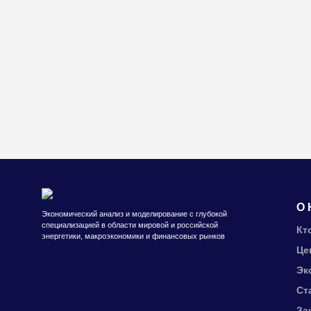
О 
Экономический анализ и моделирование с глубокой
специализацией в области мировой и российской
Кт
энергетики, макроэкономики и финансовых рынков
Це
Эк
Ст
За