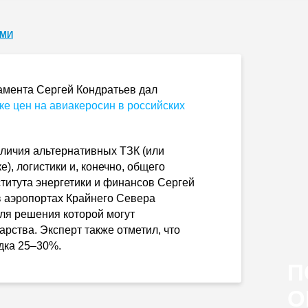
СМИ
амента Сергей Кондратьев дал
ке цен на авиакеросин в российских
аличия альтернативных ТЗК (или
), логистики и, конечно, общего
титута энергетики и финансов Сергей
в аэропортах Крайнего Севера
для решения которой могут
рства. Эксперт также отметил, что
ядка 25–30%.
П
О