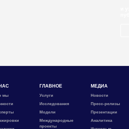
и 
пу
НАС
ГЛАВНОЕ
МЕДИА
о мы
Услуги
Новости
нности
Исследования
Пресс-релизы
сперты
Модели
Презентации
ажировки
Международные
Аналитика
проекты
казчики
Интервью