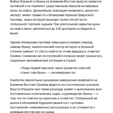
Война Израиля и Ирана на Ближнем Востоке вряд ли окажется
затяжной и не повлияет существенным образом на мировые
цены на нефть. Дальнейшая эскалация конфликта, допустил
эксперт, может привести к блокировке Ираном Ормузского
пролива, через который проходит более пятой части
глобальной торговли сырьем. При длительном закрытии цены
на нефть могут увеличиться до 100 долларов за баррель и
выше.
Однако блокировка пролива невыгодна в первую очередь
самому Ирану, энергетический сектор которого в большой
степени зависит от сбыта нефти по этому маршруту, отметил
Громов. Снижение же поступлений в госказну может расшатать
социально-экономическую ситуацию в стране.
«Тогда первой жертвой такого развития событий
станет сам Иран», — резюмировал он.
Наиболее вероятным сценарием завершения конфликта на
Ближнем Востоке Громову видится его постепенное угасание.
Власти Израиля при таком раскладе заявят о выполнении всех
поставленных политических задач, а руководство Ирана — о
том, что он ответил на агрессию и отомстил. Глобальный же
рынок в обозримом будущем свыкнется с «условно
постоянной» напряженностью в регионе и не столкнется с
шоковым ростом цен на сырье.