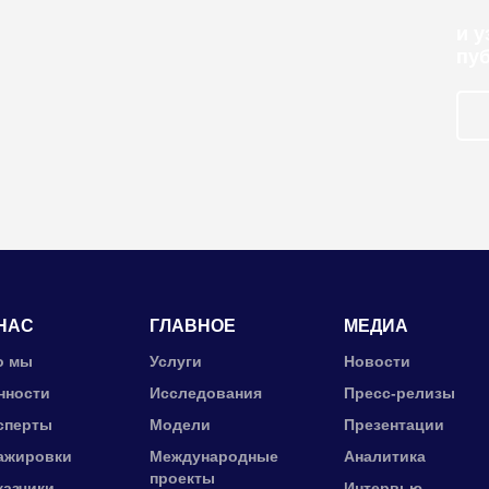
и 
пу
НАС
ГЛАВНОЕ
МЕДИА
о мы
Услуги
Новости
нности
Исследования
Пресс-релизы
сперты
Модели
Презентации
ажировки
Международные
Аналитика
проекты
казчики
Интервью