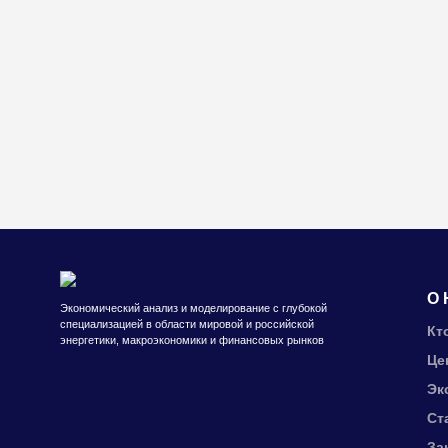
О 
Экономический анализ и моделирование с глубокой
специализацией в области мировой и российской
Кт
энергетики, макроэкономики и финансовых рынков
Це
Эк
Ст
За