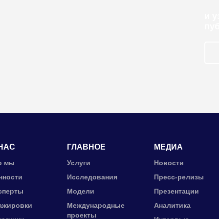
и 
пу
НАС
ГЛАВНОЕ
МЕДИА
о мы
Услуги
Новости
нности
Исследования
Пресс-релизы
сперты
Модели
Презентации
ажировки
Международные
Аналитика
проекты