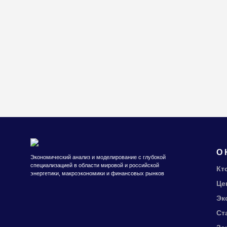
О 
Экономический анализ и моделирование с глубокой
специализацией в области мировой и российской
Кт
энергетики, макроэкономики и финансовых рынков
Це
Эк
Ст