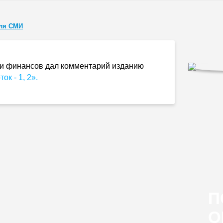
ля СМИ
и и финансов дал комментарий изданию
к - 1, 2».
П
О