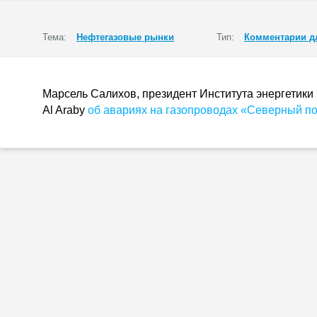
Тема:
Нефтегазовые рынки
Тип:
Комментарии д
Марсель Салихов, президент Института энергетик
Al Araby
об авариях на газопроводах «Северный пото