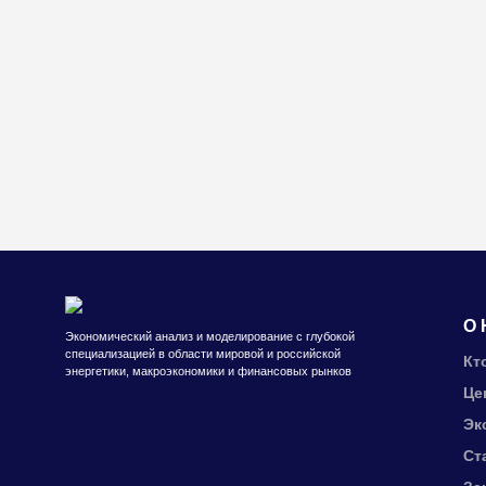
О 
Экономический анализ и моделирование с глубокой
специализацией в области мировой и российской
Кт
энергетики, макроэкономики и финансовых рынков
Це
Эк
Ст