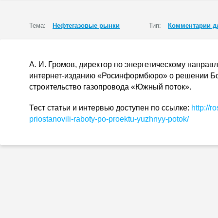
Тема:
Нефтегазовые рынки
Тип:
Комментарии д
А. И. Громов
, директор по энергетическому напра
интернет-изданию
«Росинформбюро» о решении Бо
строительство газопровода «Южный поток».
Тест статьи и интервью доступен по ссылке:
http://r
priostanovili-raboty-po-
proektu-yuzhnyy-potok
/