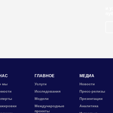
и 
пу
НАС
ГЛАВНОЕ
МЕДИА
о мы
Услуги
Новости
нности
Исследования
Пресс-релизы
сперты
Модели
Презентации
ажировки
Международные
Аналитика
проекты