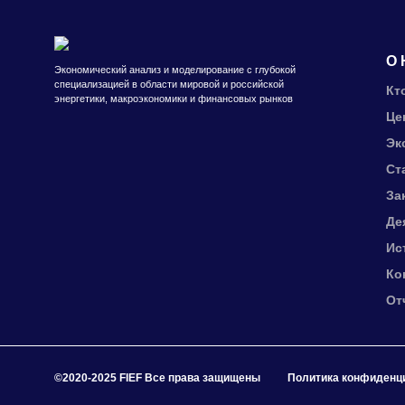
О 
Экономический анализ и моделирование с глубокой
специализацией в области мировой и российской
Кт
энергетики, макроэкономики и финансовых рынков
Це
Эк
Ст
За
Де
Ис
Ко
От
©2020-2025 FIEF Все права защищены
Политика конфиденц