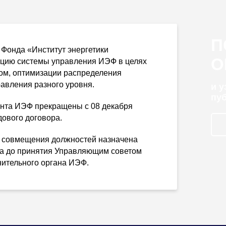
П
Фонда «Институт энергетики
О
ацию системы управления ИЭФ в целях
том, оптимизации распределения
авления разного уровня.
и 
пу
нта ИЭФ прекращены с 08 декабря
дового договора.
 совмещения должностей назначена
да до принятия Управляющим советом
нительного органа ИЭФ.