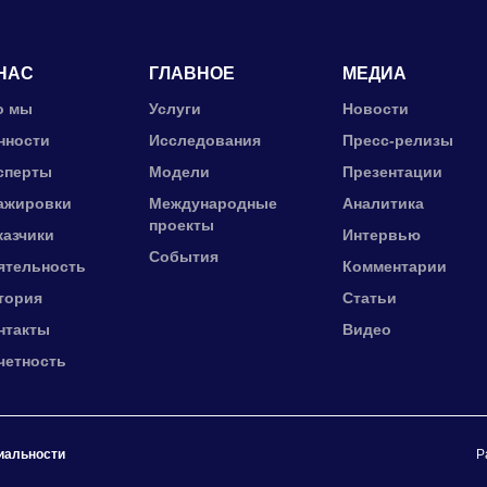
НАС
ГЛАВНОЕ
МЕДИА
о мы
Услуги
Новости
нности
Исследования
Пресс-релизы
сперты
Модели
Презентации
ажировки
Международные
Аналитика
проекты
казчики
Интервью
События
ятельность
Комментарии
тория
Статьи
нтакты
Видео
четность
иальности
Р