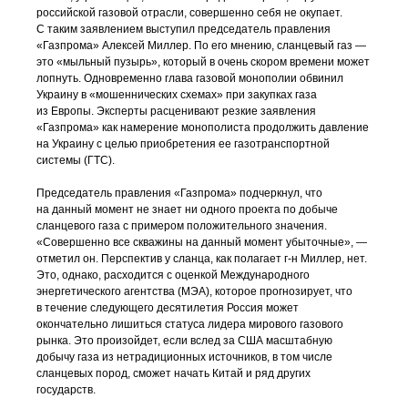
российской газовой отрасли, совершенно себя не окупает.
С таким заявлением выступил председатель правления
«Газпрома» Алексей Миллер. По его мнению, сланцевый газ —
это «мыльный пузырь», который в очень скором времени может
лопнуть. Одновременно глава газовой монополии обвинил
Украину в «мошеннических схемах» при закупках газа
из Европы. Эксперты расценивают резкие заявления
«Газпрома» как намерение монополиста продолжить давление
на Украину с целью приобретения ее газотранспортной
системы (ГТС).
Председатель правления «Газпрома» подчеркнул, что
на данный момент не знает ни одного проекта по добыче
сланцевого газа с примером положительного значения.
«Совершенно все скважины на данный момент убыточные», —
отметил он. Перспектив у сланца, как полагает
г-н
Миллер, нет.
Это, однако, расходится с оценкой Международного
энергетического агентства (МЭА), которое прогнозирует, что
в течение следующего десятилетия Россия может
окончательно лишиться статуса лидера мирового газового
рынка. Это произойдет, если вслед за США масштабную
добычу газа из нетрадиционных источников, в том числе
сланцевых пород, сможет начать Китай и ряд других
государств.