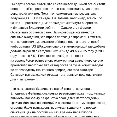
Эксперты соглашаются, что со сланцевой добычей все обстоит
непросто. «Еще рано говорить о том, состоялась сланцевая
революция или нет. Пока что положительные результаты
получены в США и Канаде. А в Польше, например, все сошло
на нет, — рассказал „НИ“ президент Института энергетики
и финансов Владимир Фейгин. — Однако этот фактор
сбрасывать со счетов рано. На мировом рынке имеются
сильные ожидания, что играет против „Газпрома“». Отметим,
что, по оценкам американского Управления энергетической
информации (US EIA), доля сланца в американской газодобыче
должна вырасти с сегодняшних 20% до 49% к 2035 году (в 2005
году — около 5%). Если это произойдет, то цены
на европейском рынке вновь окажутся под давлением, как это
произошло несколько лет назад после запуска новых заводов
по производству сжиженного природного газа в Катаре.
Со всеми вытекающими отсюда негативными последствиями
для «Газпрома».
Что же касается Украины, то в этой стране, по мнению
Владимира Фейгина, сланцевая революция может «окончиться
пшиком», поскольку разработка сланцевых месторождений
требует больших инвестиций и времени. Поэтому, скорее всего,
стороны будут вынуждены вернуться к диалогу по поводу
снижения цен на российский газ в рамках переговоров