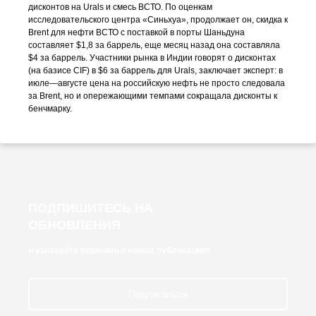
дисконтов на Urals и смесь ВСТО. По оценкам
исследовательского центра «Синьхуа», продолжает он, скидка к
Brent для нефти ВСТО с поставкой в порты Шаньдуна
составляет $1,8 за баррель, еще месяц назад она составляла
$4 за баррель. Участники рынка в Индии говорят о дисконтах
(на базисе CIF) в $6 за баррель для Urals, заключает эксперт: в
июле—августе цена на российскую нефть не просто следовала
за Brent, но и опережающими темпами сокращала дисконты к
бенчмарку.
ПОДПИШИТЕСЬ НА
ОБНОВЛЕНИЯ
и узнавайте первыми о новых публикациях
Подписаться