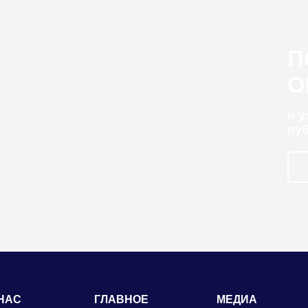
П
О
и 
пу
НАС
ГЛАВНОЕ
МЕДИА