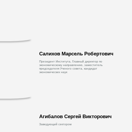
Салихов Марсель Робертович
Президент Института, Главный директор по
экономическому направлению, заместитель
председателя Ученого совета, кандидат
экономических наук
Агибалов Сергей Викторович
Заведующий сектором