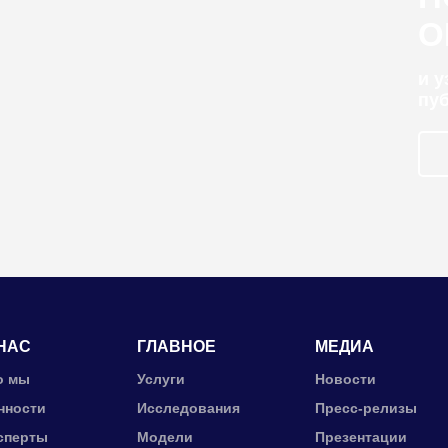
О
и 
пу
НАС
ГЛАВНОЕ
МЕДИА
о мы
Услуги
Новости
нности
Исследования
Пресс-релизы
сперты
Модели
Презентации