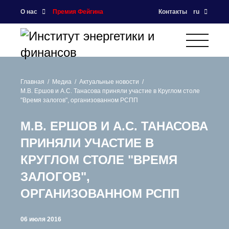
О нас
Премия Фейгина
Контакты
ru
Главная
Медиа
Актуальные новости
М.В. Ершов и А.С. Танасова приняли участие в Круглом столе
"Время залогов", организованном РСПП
М.В. ЕРШОВ И А.С. ТАНАСОВА
ПРИНЯЛИ УЧАСТИЕ В
КРУГЛОМ СТОЛЕ "ВРЕМЯ
ЗАЛОГОВ",
ОРГАНИЗОВАННОМ РСПП
06 июля 2016