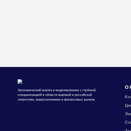
О 
Экономический анализ и моделирование с глубокой
специализацией в области мировой и российской
Кт
энергетики, макроэкономики и финансовых рынков
Це
Эк
Ст
За