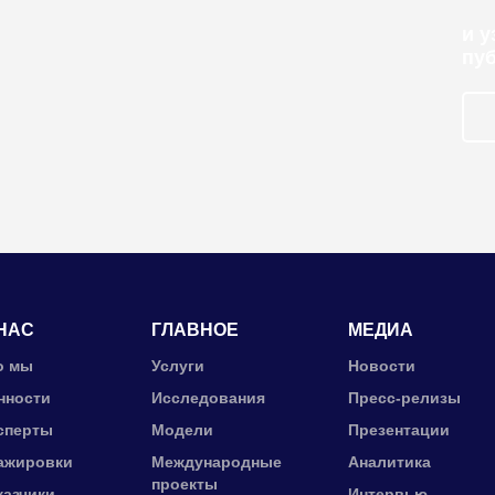
и 
пу
НАС
ГЛАВНОЕ
МЕДИА
о мы
Услуги
Новости
нности
Исследования
Пресс-релизы
сперты
Модели
Презентации
ажировки
Международные
Аналитика
проекты
казчики
Интервью