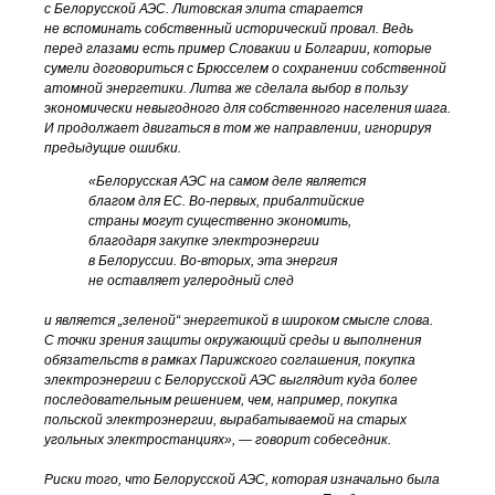
с Белорусской АЭС. Литовская элита старается
не вспоминать собственный исторический провал. Ведь
перед глазами есть пример Словакии и Болгарии, которые
сумели договориться с Брюсселем о сохранении собственной
атомной энергетики. Литва же сделала выбор в пользу
экономически невыгодного для собственного населения шага.
И продолжает двигаться в том же направлении, игнорируя
предыдущие ошибки.
«Белорусская АЭС на самом деле является
благом для ЕС.
Во-первых
, прибалтийские
страны могут существенно экономить,
благодаря закупке электроэнергии
в Белоруссии.
Во-вторых
, эта энергия
не оставляет углеродный след
и является „зеленой“ энергетикой в широком смысле слова.
С точки зрения защиты окружающий среды и выполнения
обязательств в рамках Парижского соглашения, покупка
электроэнергии с Белорусской АЭС выглядит куда более
последовательным решением, чем, например, покупка
польской электроэнергии, вырабатываемой на старых
угольных электростанциях», — говорит собеседник.
Риски того, что Белорусской АЭС, которая изначально была