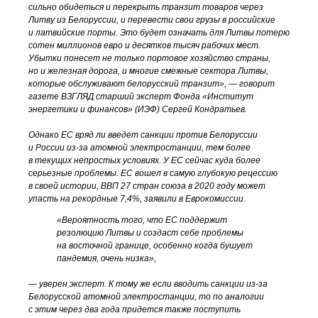
сильно обидеться и перекрыть транзит товаров через
Литву из Белоруссии, и перевести свои грузы в российские
и латвийские порты. Это будет означать для Литвы потерю
сотен миллионов евро и десятков тысяч рабочих мест.
Убытки понесет не только портовое хозяйство страны,
но и железная дорога, и многие смежные сектора Литвы,
которые обслуживают белорусский транзит», — говорит
газете ВЗГЛЯД старший эксперт Фонда «Институт
энергетики и финансов» (ИЭФ) Сергей Кондратьев.
Однако ЕС вряд ли введет санкции против Белоруссии
и России
из-за
атомной электростанции, тем более
в текущих непростых условиях. У ЕС сейчас куда более
серьезные проблемы. ЕС вошел в самую глубокую рецессию
в своей истории, ВВП 27 стран союза в 2020 году может
упасть на рекордные 7,4%, заявили в Еврокомиссии.
«Вероятность того, что ЕС поддержит
резолюцию Литвы и создаст себе проблемы
на восточной границе, особенно когда бушует
пандемия, очень низка»,
— уверен эксперт. К тому же если вводить санкции
из-за
Белорусской атомной электростанции, то по аналогии
с этим через два года придется также поступить