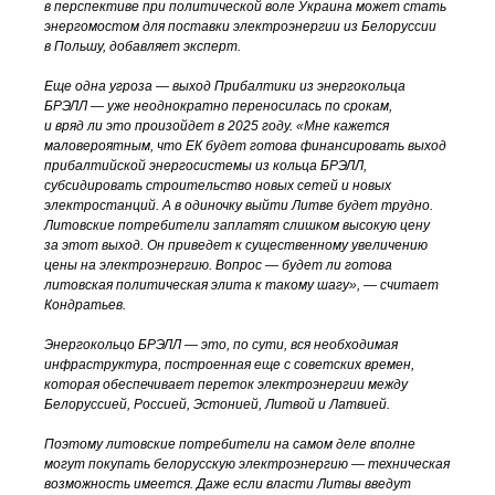
в перспективе при политической воле Украина может стать
энергомостом для поставки электроэнергии из Белоруссии
в Польшу, добавляет эксперт.
Еще одна угроза — выход Прибалтики из энергокольца
БРЭЛЛ — уже неоднократно переносилась по срокам,
и вряд ли это произойдет в 2025 году. «Мне кажется
маловероятным, что ЕК будет готова финансировать выход
прибалтийской энергосистемы из кольца БРЭЛЛ,
субсидировать строительство новых сетей и новых
электростанций. А в одиночку выйти Литве будет трудно.
Литовские потребители заплатят слишком высокую цену
за этот выход. Он приведет к существенному увеличению
цены на электроэнергию. Вопрос — будет ли готова
литовская политическая элита к такому шагу», — считает
Кондратьев.
Энергокольцо БРЭЛЛ — это, по сути, вся необходимая
инфраструктура, построенная еще с советских времен,
которая обеспечивает переток электроэнергии между
Белоруссией, Россией, Эстонией, Литвой и Латвией.
Поэтому литовские потребители на самом деле вполне
могут покупать белорусскую электроэнергию — техническая
возможность имеется. Даже если власти Литвы введут