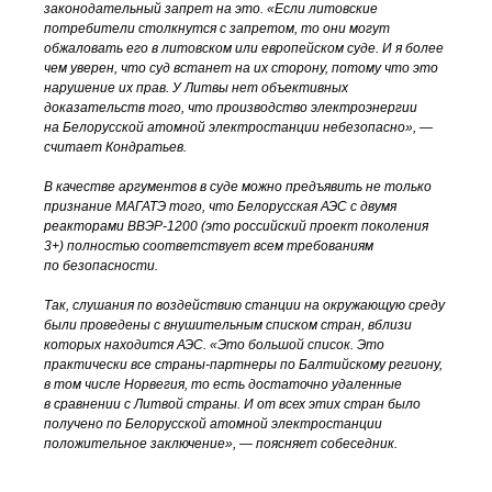
законодательный запрет на это. «Если литовские
потребители столкнутся с запретом, то они могут
обжаловать его в литовском или европейском суде. И я более
чем уверен, что суд встанет на их сторону, потому что это
нарушение их прав. У Литвы нет объективных
доказательств того, что производство электроэнергии
на Белорусской атомной электростанции небезопасно», —
считает Кондратьев.
В качестве аргументов в суде можно предъявить не только
признание МАГАТЭ того, что Белорусская АЭС с двумя
реакторами
ВВЭР-1200
(это российский проект поколения
3+) полностью соответствует всем требованиям
по безопасности.
Так, слушания по воздействию станции на окружающую среду
были проведены с внушительным списком стран, вблизи
которых находится АЭС. «Это большой список. Это
практически все
страны-партнеры
по Балтийскому региону,
в том числе Норвегия, то есть достаточно удаленные
в сравнении с Литвой страны. И от всех этих стран было
получено по Белорусской атомной электростанции
положительное заключение», — поясняет собеседник.