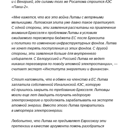
и с Венгрией, где силами того же Росатома строится АЭС
«Пакш-2»
.
«Мне кажется, что все это война Литвы с ветряными
мельницами. Литовская элита уже давно такое практикует.
С одной стороны, эти заявления рассчитаны на привлечение
внимания Брюсселя к проблемам Литвы в условиях
ожидаемого пересмотра бюджета ЕС после Брекзита
и политики по изменению инфраструктурных фондов. Литва
не хочет терять поступления из этих фондов. С другой
стороны, эти заявления больше для внутреннего
избирателя. С Белоруссией и Россией Литва не ведет
никаких переговоров по поводу атомной электростанции», —
считает эксперт «Института энергетики и финансов».
Стоит напомнить, что в обмен на членство в ЕС Литва
заплатила собственной Игналинской АЭС, которую
ей пришлось закрыть по требованию Брюсселя. Литовцы
могли еще лет двадцать получать недорогую
электроэнергию и продолжать зарабатывать на экспорте
атомной энергии. Вместо этого Литва превратилась
в импортера электроэнергии.
Любопытно, что Литва не предъявляет Евросоюзу эти
претензии в качестве аргумента помочь разобраться