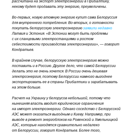
рассчитана на экспорт электроэнергии в Прибалтику,
некому будет продавать эту энергию, преувеличены.
Во-первых
, новую атомную энергию купит сама Белоруссия
для внутреннего потребления.
Во-вторых
, о готовности
покупать белорусскую электроэнергию
заявили недавно
Латвия и Эстония. «В Эстонии могут быть проблемы
с их сланцевыми электростанциями и ростом
себестоимости производства электроэнергии», — говорит
Кондратьев.
В крайнем случае, белорусскую электроэнергию можно
поставить и в Россию. Другое дело, что самой Белоруссии
делать это не очень хочется. В России очень дешевая
электроэнергия, поэтому Белоруссии намного выгоднее
экспортировать ее в страны Прибалтики и зарабатывать
на этом больше.
Расчет на Украину у белорусов небольшой, потому что
нынешняя власть вводит юридические ограничения
на импорт электроэнергии. Однако соседство с Белорусской
АЭС может оказаться выгодным и Киеву. Например, при
выводе в ремонт энергоблоков на Ровенской и Хмельницкой
АЭС, которые находятся сравнительно недалеко
от Белоруссии, говорит Кондратьев. Более того,