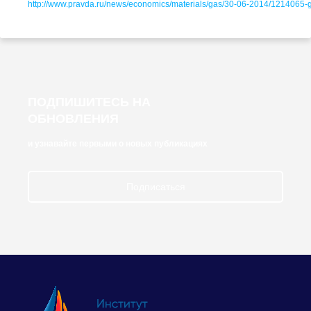
http://www.pravda.ru/news/economics/materials/gas/
30-06-20
14/
1214065-
ПОДПИШИТЕСЬ НА
ОБНОВЛЕНИЯ
и узнавайте первыми о новых публикациях
Подписаться