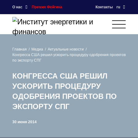
О нас
Премия Фейгина
Контакты
ru
Главная
Медиа
Актуальные новости
Конгресса США решил ускорить процедуру одобрения проектов
по экспорту СПГ
КОНГРЕССА США РЕШИЛ
УСКОРИТЬ ПРОЦЕДУРУ
ОДОБРЕНИЯ ПРОЕКТОВ ПО
ЭКСПОРТУ СПГ
30 июня 2014