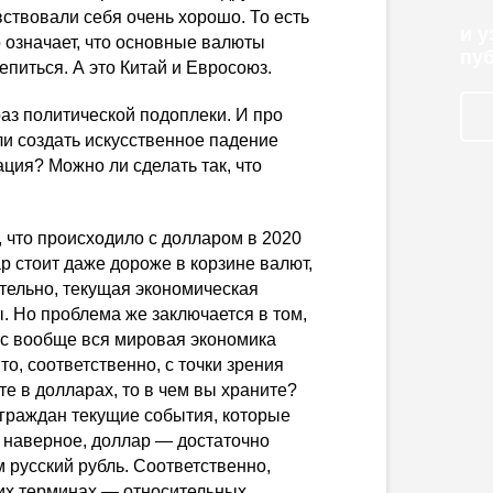
вствовали себя очень хорошо. То есть
и 
о означает, что основные валюты
пу
иться. А это Китай и Евросоюз.
раз политической подоплеки. И про
ли создать искусственное падение
ация? Можно ли сделать так, что
 что происходило с долларом в 2020
ар стоит даже дороже в корзине валют,
ительно, текущая экономическая
 Но проблема же заключается в том,
ас вообще вся мировая экономика
о, соответственно, с точки зрения
те в долларах, то в чем вы храните?
 граждан текущие события, которые
, наверное, доллар — достаточно
 русский рубль. Соответственно,
их терминах — относительных,