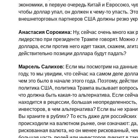
экономики, в первую очередь Китай и Евросоюз, чу
чтобы доллар упал, он должен к
чему-то
упасть. Эт
внешнеторговых партнеров США должны резко укреп
Анастасия Сорокина:
Ну, сейчас очень много как 
лидерство при президенте Трампе говорят. Можно 
доллара, если против него идет такая, скажем, агит
действительно позиции доллара будут падать?
Марсель Салихов:
Если мы посмотрим на данные,
году, то мы увидим, что сейчас на самом деле долл
чем это было в начале этого года. Поэтому, действ
политика США, политика Трампа вызывает вопросы.
что должна быть
какая-то
альтернатива. Если сейч
находится в рецессии, большая неопределенность, т
инвесторов, в чем альтернатива? Если вы не храни
Вы храните в рублях? То есть даже для российских
происходили на валютном рынке, они означают: да
рискованная валюта, но он менее рискованный, чем
большая часть людей или инвесторов думают в так