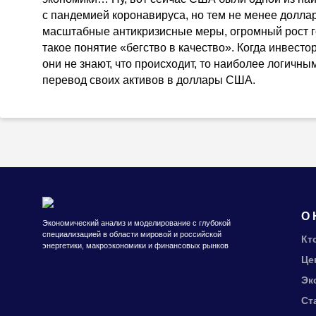
с пандемией коронавируса, но тем не менее долла
масштабные антикризисные меры, огромный рост го
такое понятие «бегство в качество». Когда инвест
они не знают, что происходит, то наиболее логичны
перевод своих активов в доллары США.
О 
Экономический анализ и моделирование с глубокой
специализацией в области мировой и российской
Кт
энергетики, макроэкономики и финансовых рынков
Це
Эк
Ст