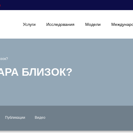
а
Услуги
Исследования
Модели
Междунаро
изок?
АРА БЛИЗОК?
Публикации
Видео