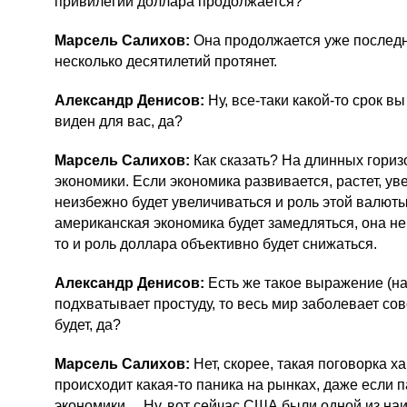
привилегий доллара продолжается?
Марсель Салихов:
Она продолжается уже последни
несколько десятилетий протянет.
Александр Денисов:
Ну,
все-таки
какой-то
срок вы
виден для вас, да?
Марсель Салихов:
Как сказать? На длинных горизо
экономики. Если экономика развивается, растет, ув
неизбежно будет увеличиваться и роль этой валют
американская экономика будет замедляться, она не
то и роль доллара объективно будет снижаться.
Александр Денисов:
Есть же такое выражение (н
подхватывает простуду, то весь мир заболевает сов
будет, да?
Марсель Салихов:
Нет, скорее, такая поговорка х
происходит
какая-то
паника на рынках, даже если 
экономики… Ну, вот сейчас США были одной из наи