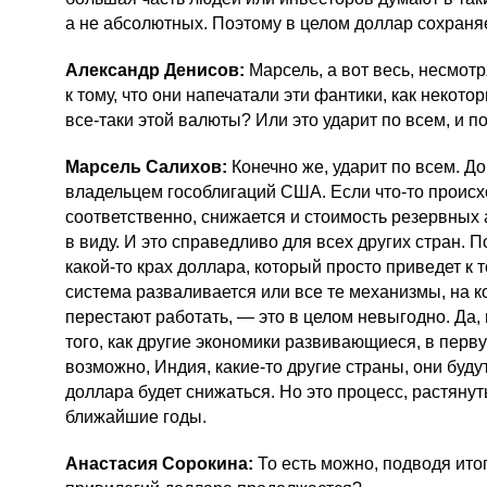
а не абсолютных. Поэтому в целом доллар сохраня
Александр Денисов:
Марсель, а вот весь, несмот
к тому, что они напечатали эти фантики, как некото
все-таки
этой валюты? Или это ударит по всем, и п
Марсель Салихов:
Конечно же, ударит по всем. Д
владельцем гособлигаций США. Если
что-то
происхо
соответственно, снижается и стоимость резервных
в виду. И это справедливо для всех других стран. 
какой-то
крах доллара, который просто приведет к
система разваливается или все те механизмы, на к
перестают работать, — это в целом невыгодно. Да,
того, как другие экономики развивающиеся, в перву
возможно, Индия,
какие-то
другие страны, они будут
доллара будет снижаться. Но это процесс, растянут
ближайшие годы.
Анастасия Сорокина:
То есть можно, подводя итог