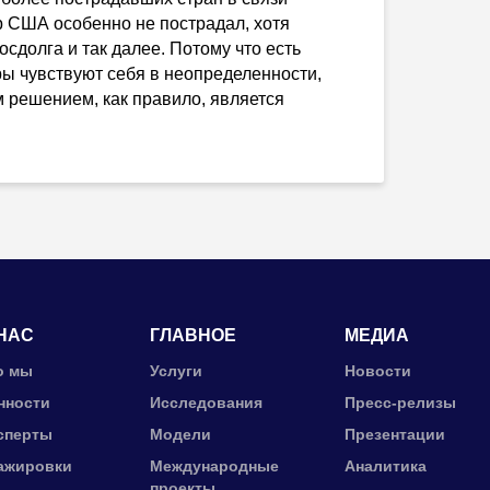
р США особенно не пострадал, хотя
сдолга и так далее. Потому что есть
оры чувствуют себя в неопределенности,
м решением, как правило, является
НАС
ГЛАВНОЕ
МЕДИА
о мы
Услуги
Новости
нности
Исследования
Пресс-релизы
сперты
Модели
Презентации
ажировки
Международные
Аналитика
проекты