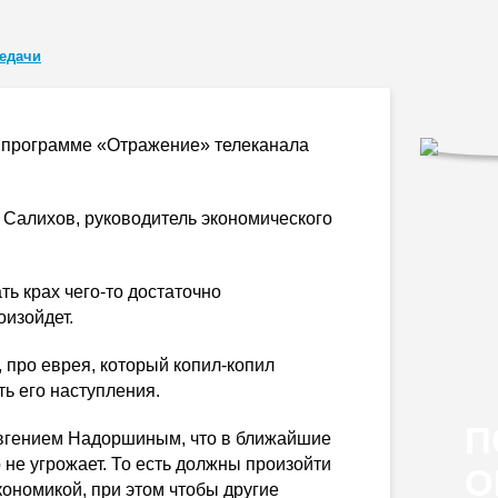
редачи
 программе «Отражение» телеканала
 Салихов, руководитель экономического
ать крах
чего-то
достаточно
оизойдет.
е, про еврея, который
копил-копил
ть его наступления.
П
Евгением Надоршиным, что в ближайшие
не угрожает. То есть должны произойти
О
ономикой, при этом чтобы другие