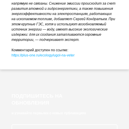
напрямую не связаны. Снижение эмиссии происходит за счет
развития атомной и гидроэнергетики, а также повышения
энергоэффективности на электростанциях, работающих
на ископаемом топливе, добавляет Сергей Кондратьев. При
этом крупные ГЭС, хотя и используют возобновляемый
источник энергии — воду, имеют высокие экологические
издержки: для их создания затапливаются огромные
территории, — подчеркивает эксперт.
Комментарий доступен по ссылке:
https://
plus-one
.ru/ecology/
ugol-na-veter
ПОДПИШИТЕСЬ НА
ОБНОВЛЕНИЯ
и узнавайте первыми о новых публикациях