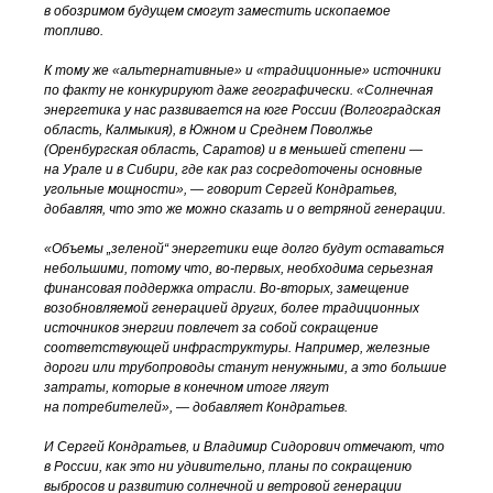
в обозримом будущем смогут заместить ископаемое
топливо.
К тому же «альтернативные» и «традиционные» источники
по факту не конкурируют даже географически. «Солнечная
энергетика у нас развивается на юге России (Волгоградская
область, Калмыкия), в Южном и Среднем Поволжье
(Оренбургская область, Саратов) и в меньшей степени —
на Урале и в Сибири, где как раз сосредоточены основные
угольные мощности», — говорит Сергей Кондратьев,
добавляя, что это же можно сказать и о ветряной генерации.
«Объемы „зеленой“ энергетики еще долго будут оставаться
небольшими, потому что,
во-первых
, необходима серьезная
финансовая поддержка отрасли.
Во-вторых
, замещение
возобновляемой генерацией других, более традиционных
источников энергии повлечет за собой сокращение
соответствующей инфраструктуры. Например, железные
дороги или трубопроводы станут ненужными, а это большие
затраты, которые в конечном итоге лягут
на потребителей», — добавляет Кондратьев.
И Сергей Кондратьев, и Владимир Сидорович отмечают, что
в России, как это ни удивительно, планы по сокращению
выбросов и развитию солнечной и ветровой генерации