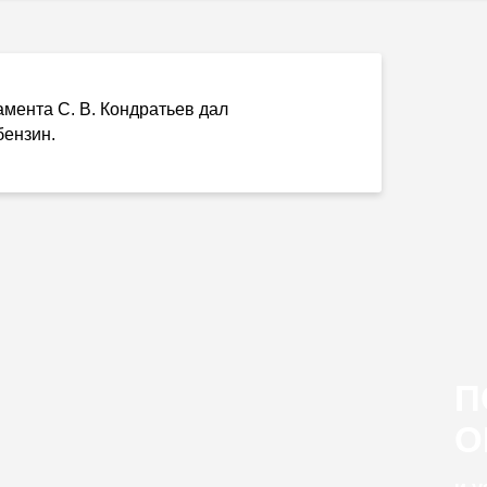
тамента
С. В. Кондратьев
дал
бензин.
П
О