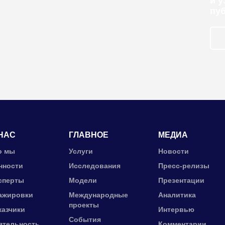
и 
пу
НАС
ГЛАВНОЕ
МЕДИА
о мы
Услуги
Новости
нности
Исследования
Пресс-релизы
сперты
Модели
Презентации
ажировки
Международные
Аналитика
проекты
казчики
Интервью
События
ятельность
Комментарии