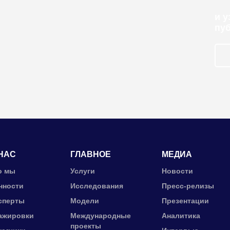
и 
пу
НАС
ГЛАВНОЕ
МЕДИА
о мы
Услуги
Новости
нности
Исследования
Пресс-релизы
сперты
Модели
Презентации
ажировки
Международные
Аналитика
проекты