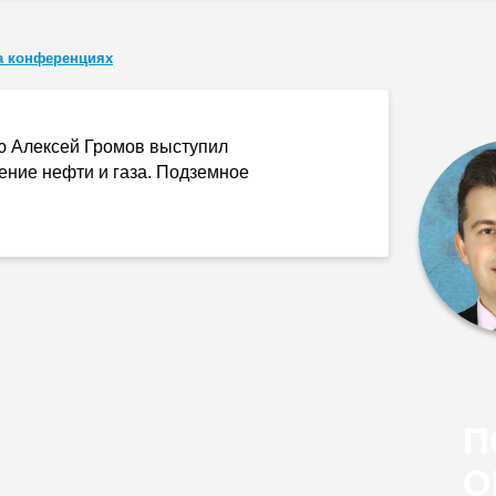
а конференциях
ю Алексей Громов выступил
ение нефти и газа. Подземное
П
О