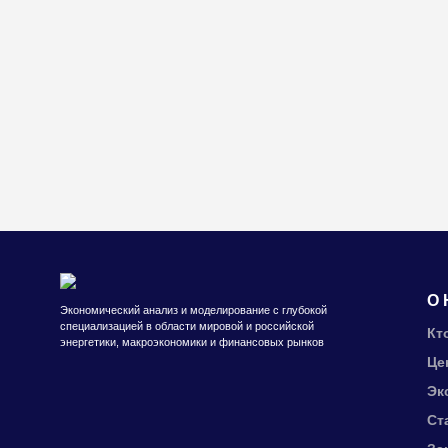
О 
Экономический анализ и моделирование с глубокой
специализацией в области мировой и российской
Кт
энергетики, макроэкономики и финансовых рынков
Це
Эк
Ст