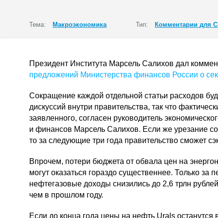
Тема:
Макроэкономика
Тип:
Комментарии для 
Президент Института Марсель Салихов дал коммен
предложений Министерства финансов России о сек
Сокращение каждой отдельной статьи расходов бу
дискуссий внутри правительства, так что фактичес
заявленного, согласен руководитель экономическо
и финансов Марсель Салихов. Если же урезание со
то за следующие три года правительство сможет сэк
Впрочем, потери бюджета от обвала цен на энерго
могут оказаться гораздо существеннее. Только за 
нефтегазовые доходы снизились до 2,6 трлн рублей,
чем в прошлом году.
Если до конца года цены на нефть Urals останутся 