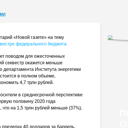
СМИ
тарий «Новой газете» на тему
вестре федерального бюджета.
дет поводом для ожесточенных
кий секвестр окажется меньше
го департамента Института энергетики
стоится в полном объеме,
ономить 4,7 трлн рублей.
носители в среднесрочной перспективе
первую половину 2020 года
 что на 1,5 трлн рублей меньше (37%),
П
О
в пределах 40 долларов за баррель,