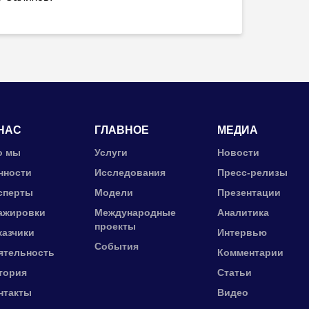
НАС
ГЛАВНОЕ
МЕДИА
о мы
Услуги
Новости
нности
Исследования
Пресс-релизы
сперты
Модели
Презентации
ажировки
Международные
Аналитика
проекты
казчики
Интервью
События
ятельность
Комментарии
тория
Статьи
нтакты
Видео