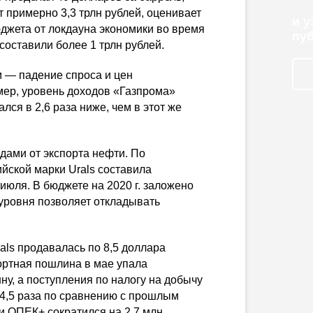
 примерно 3,3 трлн рублей, оценивает
и 
джета от локдауна экономики во время
пу
составили более 1 трлн рублей.
 — падение спроса и цен
ер, уровень доходов «Газпрома»
ался в 2,6 раза ниже, чем в этот же
одами от экспорта нефти. По
йской марки Urals составила
 июля. В бюджете на 2020 г. заложено
 уровня позволяет откладывать
als продавалась по 8,5 доллара
портная пошлина в мае упала
нну, а поступления по налогу на добычу
 4,5 раза по сравнению с прошлым
ки ОПЕК+ сократился на 2,7 млн