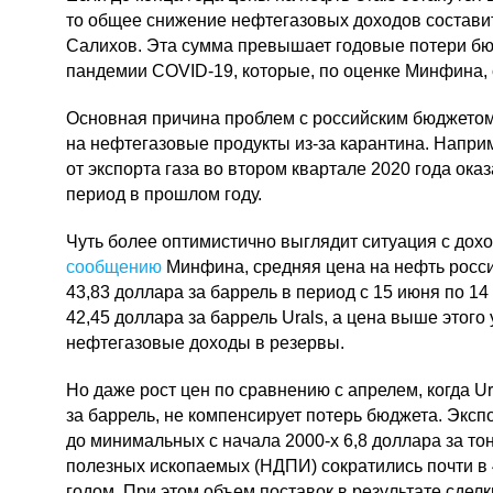
то общее снижение нефтегазовых доходов составит
Салихов. Эта сумма превышает годовые потери бю
пандемии
COVID-19
, которые, по оценке Минфина, 
Основная причина проблем с российским бюджетом
на нефтегазовые продукты
из-за
карантина. Наприм
от экспорта газа во втором квартале 2020 года оказ
период в прошлом году.
Чуть более оптимистично выглядит ситуация с дох
сообщению
Минфина, средняя цена на нефть росси
43,83 доллара за баррель в период с 15 июня по 14
42,45 доллара за баррель Urals, а цена выше этого
нефтегазовые доходы в резервы.
Но даже рост цен по сравнению с апрелем, когда Ur
за баррель, не компенсирует потерь бюджета. Экс
до минимальных с начала
2000-х
6,8 доллара за то
полезных ископаемых (НДПИ) сократились почти в
годом. При этом объем поставок в результате сдел